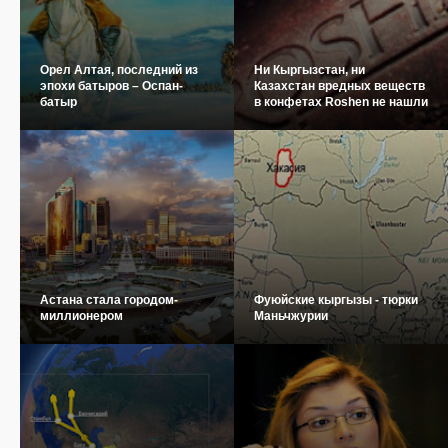
Орел Алтая, последний из
Ни Кыргызстан, ни
эпохи батыров – Оспан-
Казахстан вредных веществ
батыр
в конфетах Roshen не нашли
Астана стала городом-
Фуюйские кыргызы - тюрки
миллионером
Маньчжурии