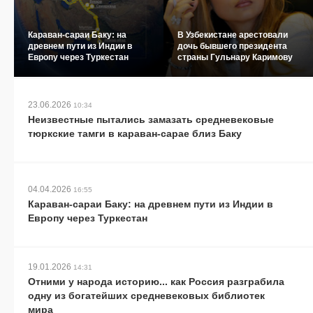
Караван-сараи Баку: на
В Узбекистане арестовали
древнем пути из Индии в
дочь бывшего президента
Европу через Туркестан
страны Гульнару Каримову
23.06.2026
10:34
Неизвестные пытались замазать средневековые
тюркские тамги в караван-сарае близ Баку
04.04.2026
16:55
Караван-сараи Баку: на древнем пути из Индии в
Европу через Туркестан
19.01.2026
14:31
Отними у народа историю... как Россия разграбила
одну из богатейших средневековых библиотек
мира