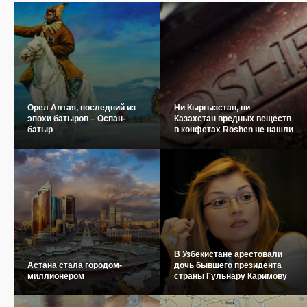
Орел Алтая, последний из
Ни Кыргызстан, ни
эпохи батыров – Оспан-
Казахстан вредных веществ
батыр
в конфетах Roshen не нашли
В Узбекистане арестовали
Астана стала городом-
дочь бывшего президента
миллионером
страны Гульнару Каримову