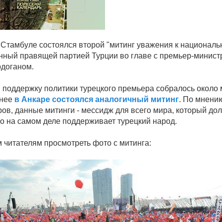
 Стамбуле состоялся второй "митинг уважения к национальн
нный правящей партией Турции во главе с премьер-минист
доганом.
в поддержку политики турецкого премьера собралось около
анее
в Анкаре состоялся аналогичный митинг
. По мнени
ров, данные митинги - мессидж для всего мира, который до
го на самом деле поддерживает турецкий народ.
 читателям просмотреть фото с митинга: