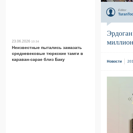
Editor
TuranTo
Эрдоган
миллион
23.06.2026
10:34
Неизвестные пытались замазать
средневековые тюркские тамги в
караван-сарае близ Баку
Новости
20