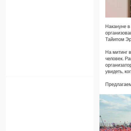
Накануне в
организова
Тайипом Эр
На митинг 
человек. Р
организато
увидеть, ко
Предлагаем