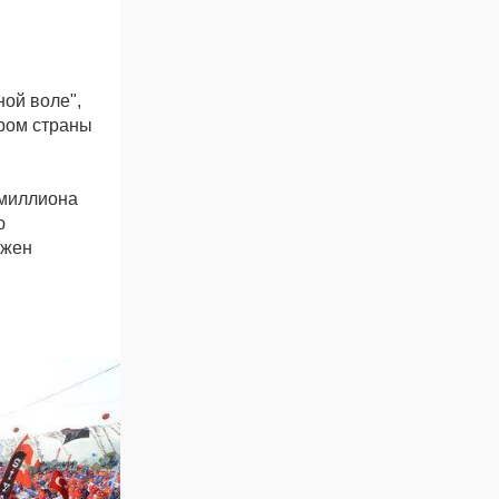
ой воле",
ром страны
 миллиона
ю
лжен