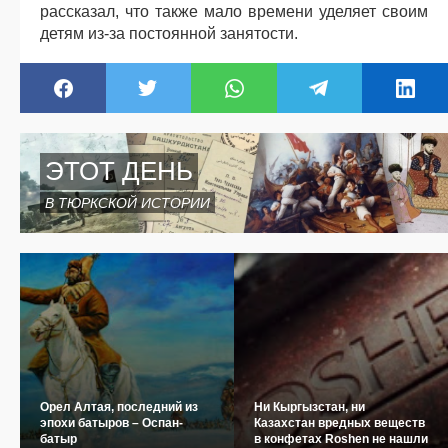
рассказал, что также мало времени уделяет своим
детям из-за постоянной занятости.
ЭТОТ ДЕНЬ
В ТЮРКСКОЙ ИСТОРИИ
Орел Алтая, последний из
Ни Кыргызстан, ни
эпохи батыров – Оспан-
Казахстан вредных веществ
батыр
в конфетах Roshen не нашли