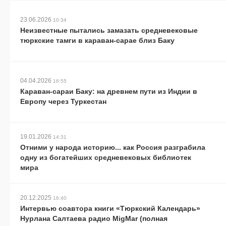
23.06.2026
10:34
Неизвестные пытались замазать средневековые
тюркские тамги в караван-сарае близ Баку
04.04.2026
16:55
Караван-сараи Баку: на древнем пути из Индии в
Европу через Туркестан
19.01.2026
14:31
Отними у народа историю... как Россия разграбила
одну из богатейших средневековых библиотек
мира
20.12.2025
16:40
Интервью соавтора книги «Тюркский Календарь»
Нурлана Салтаева радио MigMar (полная