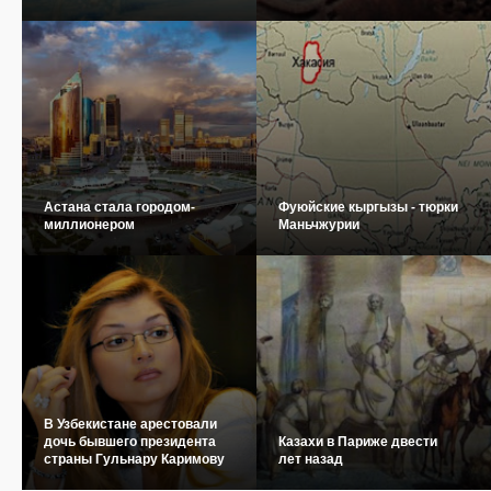
Астана стала городом-
Фуюйские кыргызы - тюрки
миллионером
Маньчжурии
В Узбекистане арестовали
дочь бывшего президента
Казахи в Париже двести
страны Гульнару Каримову
лет назад