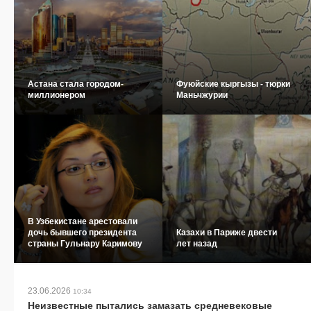
Астана стала городом-
Фуюйские кыргызы - тюрки
миллионером
Маньчжурии
В Узбекистане арестовали
дочь бывшего президента
Казахи в Париже двести
страны Гульнару Каримову
лет назад
23.06.2026
10:34
Неизвестные пытались замазать средневековые