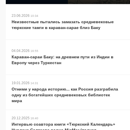
23.06.2026
10:34
Неизвестные пытались замазать средневековые
тюркские тамги в караван-сарае близ Баку
04.04.2026
16:55
Караван-сараи Баку: на древнем пути из Индии в
Европу через Туркестан
19.01.2026
14:31
Отними у народа историю... как Россия разграбила
одну из богатейших средневековых библиотек
мира
20.12.2025
16:40
Интервью соавтора книги «Тюркский Календарь»
Нурлана Салтаева радио MigMar (полная