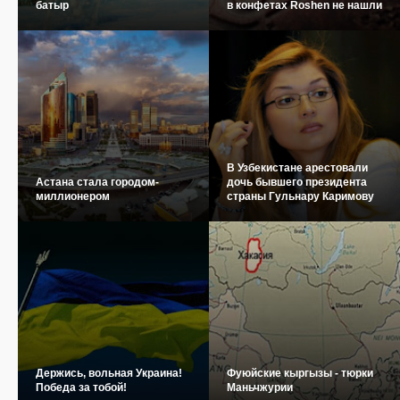
батыр
в конфетах Roshen не нашли
В Узбекистане арестовали
Астана стала городом-
дочь бывшего президента
миллионером
страны Гульнару Каримову
Держись, вольная Украина!
Фуюйские кыргызы - тюрки
Победа за тобой!
Маньчжурии