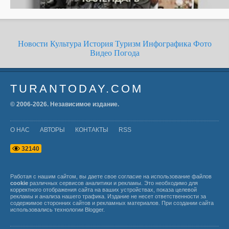
Новости
Культура
История
Туризм
Инфографика
Фото
Видео
Погода
TURANTODAY.COM
© 2006-
2026
. Независимое издание.
О НАС
АВТОРЫ
КОНТАКТЫ
RSS
3
2
1
4
0
Работая с нашим сайтом, вы даете свое согласие на использование файлов
cookie
различных сервисов аналитики и рекламы. Это необходимо для
корректного отображения сайта на ваших устройствах, показа целевой
рекламы и анализа нашего трафика. Издание не несет ответственности за
содержимое сторонних сайтов и рекламных материалов. При создании сайта
использовались технологии
Blogger
.