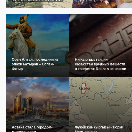
Орел Алтая, последний из
Ни Кыргызстан, ни
эпохи батыров – Оспан-
Казахстан вредных веществ
батыр
в конфетах Roshen не нашли
Астана стала городом-
Фуюйские кыргызы - тюрки
миллионером
Маньчжурии