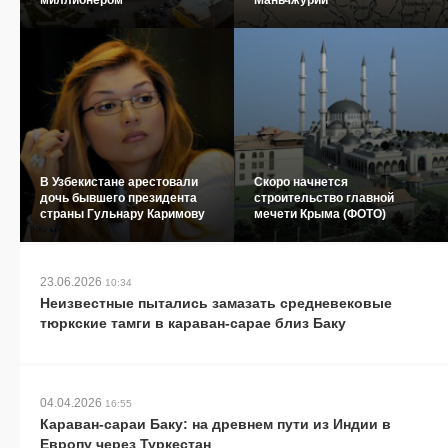
В Узбекистане арестовали
Скоро начнется
дочь бывшего президента
строительство главной
страны Гульнару Каримову
мечети Крыма (ФОТО)
23.06.2026
10:34
Неизвестные пытались замазать средневековые
тюркские тамги в караван-сарае близ Баку
04.04.2026
16:55
Караван-сараи Баку: на древнем пути из Индии в
Европу через Туркестан