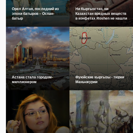
Орел Алтая, последний из
Ни Кыргызстан, ни
эпохи батыров – Оспан-
Казахстан вредных веществ
батыр
в конфетах Roshen не нашли
Астана стала городом-
Фуюйские кыргызы - тюрки
миллионером
Маньчжурии