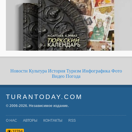
Новости
Культура
История
Туризм
Инфографика
Фото
Видео
Погода
TURANTODAY.COM
© 2006-
2026
. Независимое издание.
О НАС
АВТОРЫ
КОНТАКТЫ
RSS
3
2
7
6
4