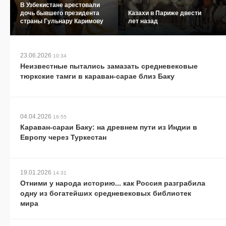
В Узбекистане арестовали
дочь бывшего президента
Казахи в Париже двести
страны Гульнару Каримову
лет назад
23.06.2026
10:34
Неизвестные пытались замазать средневековые
тюркские тамги в караван-сарае близ Баку
04.04.2026
16:55
Караван-сараи Баку: на древнем пути из Индии в
Европу через Туркестан
19.01.2026
14:31
Отними у народа историю... как Россия разграбила
одну из богатейших средневековых библиотек
мира