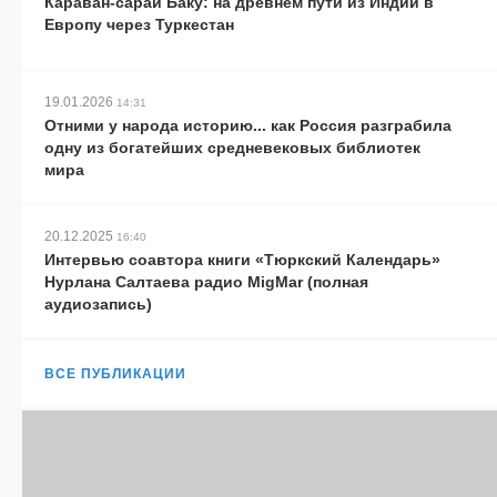
Караван-сараи Баку: на древнем пути из Индии в
Европу через Туркестан
19.01.2026
14:31
Отними у народа историю... как Россия разграбила
одну из богатейших средневековых библиотек
мира
20.12.2025
16:40
Интервью соавтора книги «Тюркский Календарь»
Нурлана Салтаева радио MigMar (полная
аудиозапись)
ВСЕ ПУБЛИКАЦИИ