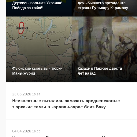
Держись, вольная Украина!
дочь бывшего президента
Победа за тобой!
страны Гульнару Каримову
Фуюйские кыргызы - тюрки
Казахи в Париже двести
Маньчжурии
лет назад
23.06.2026
10:34
Неизвестные пытались замазать средневековые
тюркские тамги в караван-сарае близ Баку
04.04.2026
16:55