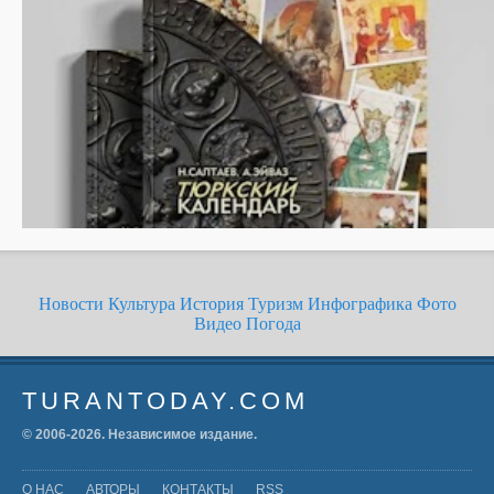
Новости
Культура
История
Туризм
Инфографика
Фото
Видео
Погода
TURANTODAY.COM
© 2006-
2026
. Независимое издание.
О НАС
АВТОРЫ
КОНТАКТЫ
RSS