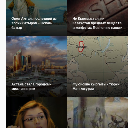
Орел Алтая, последний из
Ни Кыргызстан, ни
эпохи батыров – Оспан-
Казахстан вредных веществ
батыр
в конфетах Roshen не нашли
Астана стала городом-
Фуюйские кыргызы - тюрки
миллионером
Маньчжурии