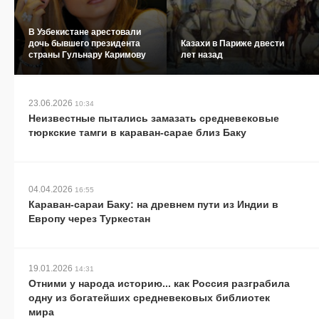
В Узбекистане арестовали
дочь бывшего президента
Казахи в Париже двести
страны Гульнару Каримову
лет назад
23.06.2026
10:34
Неизвестные пытались замазать средневековые
тюркские тамги в караван-сарае близ Баку
04.04.2026
16:55
Караван-сараи Баку: на древнем пути из Индии в
Европу через Туркестан
19.01.2026
14:31
Отними у народа историю... как Россия разграбила
одну из богатейших средневековых библиотек
мира