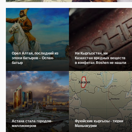
Орел Алтая, последний из
Ни Кыргызстан, ни
эпохи батыров – Оспан-
Казахстан вредных веществ
батыр
в конфетах Roshen не нашли
Астана стала городом-
Фуюйские кыргызы - тюрки
миллионером
Маньчжурии