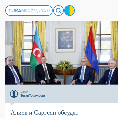
Editor
TuranToday.com
Алиев и Саргсян обсудят