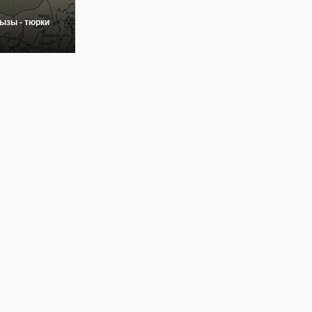
ызы - тюрки
да