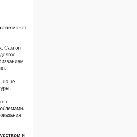
стве
может
. Сам он
 долгое
призванием
ет.
, но не
туры.
ются
роблемами.
 оказания
кусством и