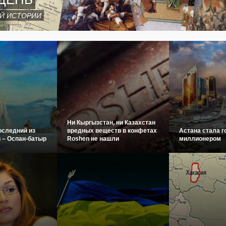
Й ИСТОРИИ
Ни Кыргызстан, ни Казахстан
оследний из
вредных веществ в конфетах
Астана стала г
 – Оспан-батыр
Roshen не нашли
миллионером