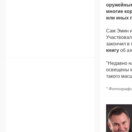
оружейным 
многие кор
или иных 
Сам Эмин 
Участвовал
закончил в
книгу
об аз
"Недавно н
освещены м
такого масш
* Фотографи