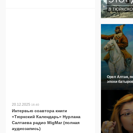
В ТЮРКСКО
Орел Алтая, п
эпохи батыров
20.12.2025
16:40
Интервью соавтора книги
«Тюркский Календарь» Нурлана
Салтаева радио MigMar (полная
аудиозапись)