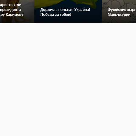
 арестовали
 президента
Держись, вольная Украина!
Фуюйские кырг
ару Каримову
Победа за тобой!
Маньчжурии
овости
Культура
История
Туризм
Инфографика
Фото
Видео
Пого