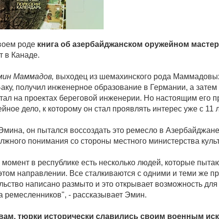
воем роде
книга об азербайджанском оружейном мастер
т в Канаде.
мин Маммадов,
выходец из шемахинского рода Маммадовых
Баку, получил инженерное образование в Германии, а затем
тал на проектах береговой инженерии. Но настоящим его 
йное дело, к которому он стал проявлять интерес уже с 11 л
Эмина, он пытался воссоздать это ремесло в Азербайджане
олжного понимания со стороны местного министерства куль
 момент в республике есть несколько людей, которые пыта
 этом направлении. Все сталкиваются с одними и теми же п
льство написано размыто и это открывает возможность для
а ремесленников", - рассказывает Эмин.
овам, тюрки исторически славились своим военным ис