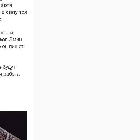
 хотя
в силу тех
.
и там.
ыков Эмин
е он пишет
е будут
я работа