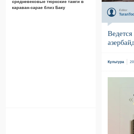
средневековые тюркские тамги в
караван-сарае близ Баку
Editor
TuranTo
Ведется 
азербай
Культура
20