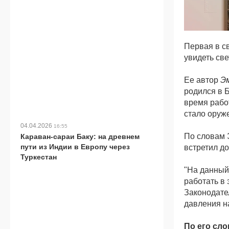
Первая в с
увидеть све
Ее автор
Э
родился в 
время рабо
стало оруже
04.04.2026
16:55
По словам 
Караван-сараи Баку: на древнем
пути из Индии в Европу через
встретил д
Туркестан
"На данный
работать в
Законодате
давления н
По его сл