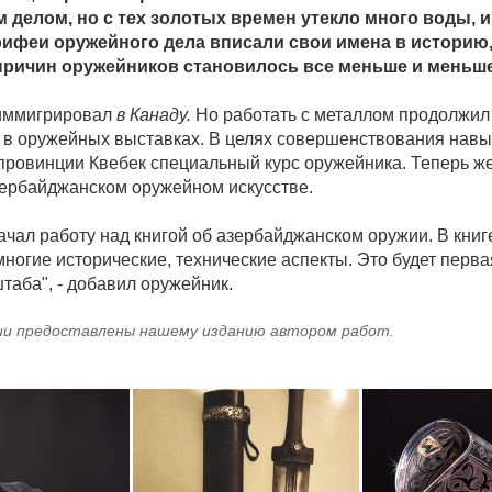
делом, но с тех золотых времен утекло много воды, и
ифеи оружейного дела вписали свои имена в историю, 
причин оружейников становилось все меньше и меньше
иммигрировал
в Канаду.
Но работать с металлом продолжил 
 в оружейных выставках. В целях совершенствования нав
 провинции Квебек специальный курс оружейника. Теперь ж
ербайджанском оружейном искусстве.
ачал работу над книгой об азербайджанском оружии. В книг
ногие исторические, технические аспекты. Это будет перва
таба", - добавил оружейник.
и предоставлены нашему изданию автором работ.