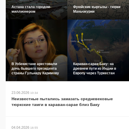
Астана стала городом-
Фуюйские кыргызы - тюрки
миллионером
Маньчжурии
В Узбекистане арестовали
Караван-сараи Баку: на
дочь бывшего президента
древнем пути из Индии в
страны Гульнару Каримову
Европу через Туркестан
23.06.2026
10:34
Неизвестные пытались замазать средневековые
тюркские тамги в караван-сарае близ Баку
04.04.2026
16:55