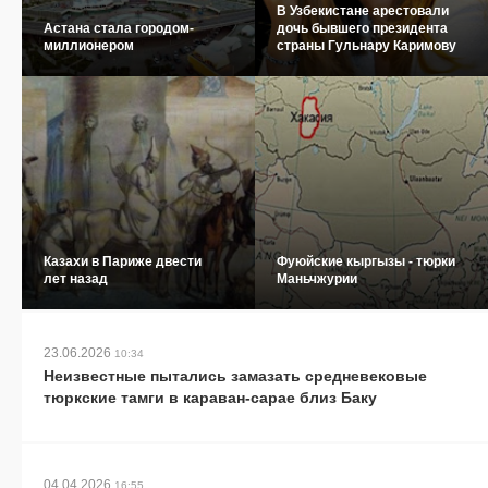
В Узбекистане арестовали
Астана стала городом-
дочь бывшего президента
миллионером
страны Гульнару Каримову
Казахи в Париже двести
Фуюйские кыргызы - тюрки
лет назад
Маньчжурии
23.06.2026
10:34
Неизвестные пытались замазать средневековые
тюркские тамги в караван-сарае близ Баку
04.04.2026
16:55