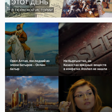
ЭТОТ ДЕНЬ
В ТЮРКСКОЙ ИСТОРИИ
Орел Алтая, последний из
Ни Кыргызстан, ни
эпохи батыров – Оспан-
Казахстан вредных веществ
батыр
в конфетах Roshen не нашли