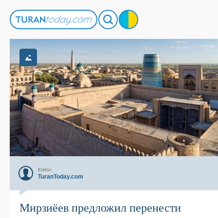
Editor
TuranToday.com
Мирзиёев предложил перенести