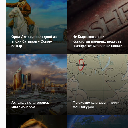
Орел Алтая, последний из
Ни Кыргызстан, ни
эпохи батыров – Оспан-
Казахстан вредных веществ
батыр
в конфетах Roshen не нашли
Астана стала городом-
Фуюйские кыргызы - тюрки
миллионером
Маньчжурии