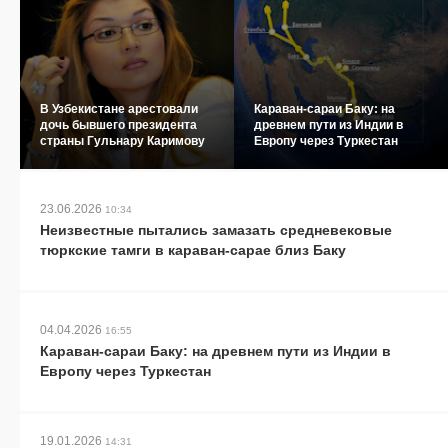
В Узбекистане арестовали
Караван-сараи Баку: на
дочь бывшего президента
древнем пути из Индии в
страны Гульнару Каримову
Европу через Туркестан
23.06.2026
10:34
Неизвестные пытались замазать средневековые
тюркские тамги в караван-сарае близ Баку
04.04.2026
16:55
Караван-сараи Баку: на древнем пути из Индии в
Европу через Туркестан
19.01.2026
14:31