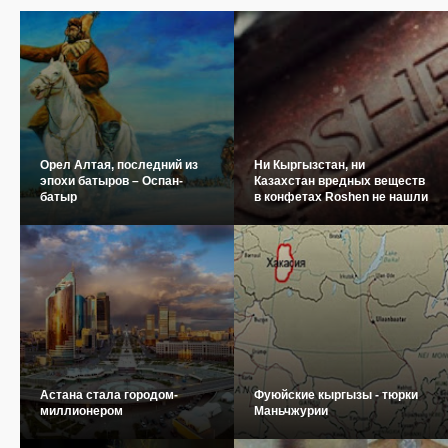
Орел Алтая, последний из
Ни Кыргызстан, ни
эпохи батыров – Оспан-
Казахстан вредных веществ
батыр
в конфетах Roshen не нашли
Астана стала городом-
Фуюйские кыргызы - тюрки
миллионером
Маньчжурии