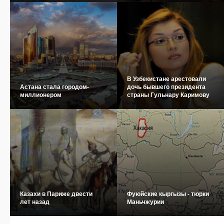
В Узбекистане арестовали
Астана стала городом-
дочь бывшего президента
миллионером
страны Гульнару Каримову
Казахи в Париже двести
Фуюйские кыргызы - тюрки
лет назад
Маньчжурии