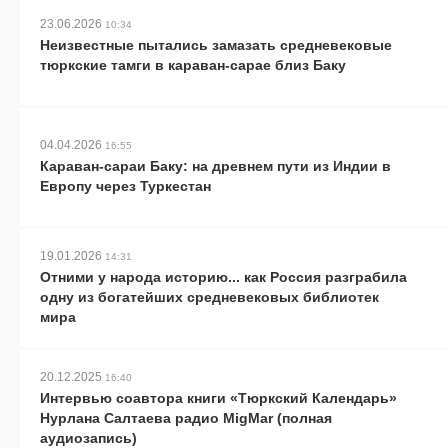
23.06.2026
10:34
Неизвестные пытались замазать средневековые
тюркские тамги в караван-сарае близ Баку
04.04.2026
16:55
Караван-сараи Баку: на древнем пути из Индии в
Европу через Туркестан
19.01.2026
14:31
Отними у народа историю... как Россия разграбила
одну из богатейших средневековых библиотек
мира
20.12.2025
16:40
Интервью соавтора книги «Тюркский Календарь»
Нурлана Салтаева радио MigMar (полная
аудиозапись)