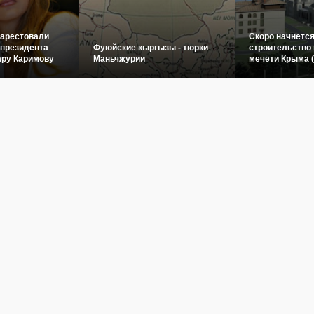
 арестовали
Скоро начнетс
 президента
Фуюйские кыргызы - тюрки
строительство 
ару Каримову
Маньчжурии
мечети Крыма 