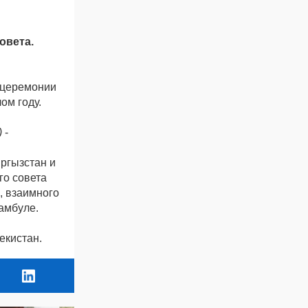
овета.
и церемонии
ом году.
)
-
ргызстан и
го совета
, взаимного
амбуле.
екистан.