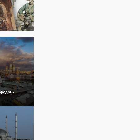
ородом-