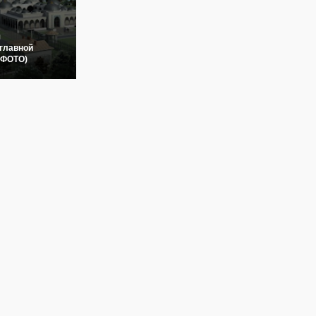
я
главной
(ФОТО)