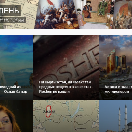
ДЕНЬ
Й ИСТОРИИ
Ни Кыргызстан, ни Казахстан
оследний из
вредных веществ в конфетах
Астана стала г
 – Оспан-батыр
Roshen не нашли
миллионером