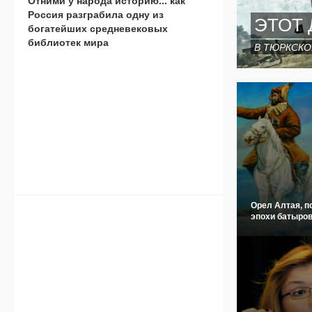
Отними у народа историю... как
Россия разграбила одну из
ЭТОТ 
богатейших средневековых
библиотек мира
В ТЮРКСКО
Орел Алтая, п
эпохи батыров