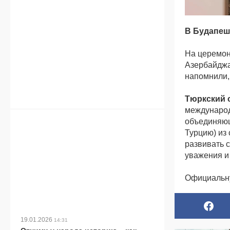
В Будапеш
На церемон
Азербайджа
напомнили,
Тюркский 
международ
объединяющ
Турцию) из
развивать 
уважения и
Официальну
19.01.2026
14:31