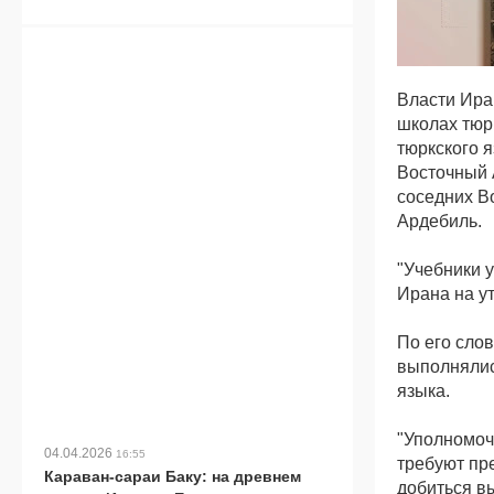
Власти Ира
школах тюр
тюркского 
Восточный 
соседних В
Ардебиль.
"Учебники 
Ирана на у
По его сло
выполнялис
языка.
"Уполномоч
04.04.2026
16:55
требуют пр
Караван-сараи Баку: на древнем
добиться в