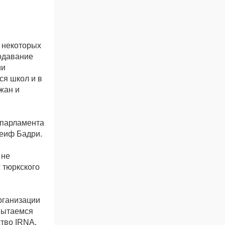
в некоторых
одавание
ии
ся школ и в
жан и
 парламента
деиф Бадри.
не
 тюркского
рганизации
опытаемся
ство IRNA.