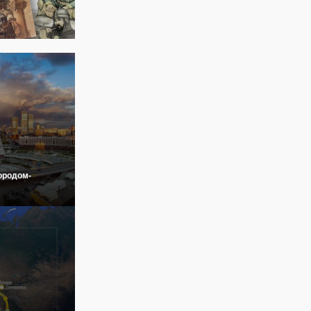
ородом-