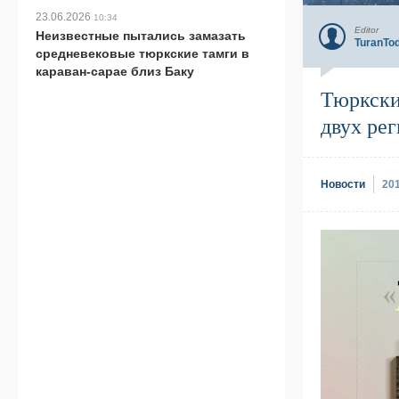
использоваться
23.06.2026
10:34
наряду
Editor
Неизвестные пытались замазать
с
TuranTo
средневековые тюркские тамги в
фарси
караван-сарае близ Баку
в
прессе
Тюркски
и
двух ре
иных
средствах
массовой
информации,
а
Новости
20
также
для
преподавания
в
школах.