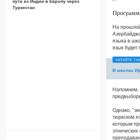
пути из Индии в Европу через
Туркестан
Программа
На прошлой
Азербайджа
языка в шко
язык будет
В школах Ир
Напомним, 
предвыборн
Однако, "э
тюркском я
которым пр
этнических
преподаван