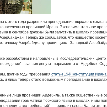
на с этого года разрешили преподавание тюркского языка 
конаселенных провинций Ирана. Экспериментальное преп
языка в сентябре должны были запустить в школах провинц
Азербайджан. Теперь же сообщается, что новшество коснет
осточному Азербайджану провинциях - Западный Азербайд
уже разработаны и направлены в Исследовательский центр
тверждение", - заявил депутат парламента от Ардебиля Со
вам, долгие годы требования
статьи 15-й конституции Ирана
ь, и лишь теперь стало возможным преподавание в школах
енные лица провинции Ардебиль, а также общественные о
еподавания грамматики тюркского языка в школах, и мы п
ыполнения этих требований", - приводит слова Бадри агент