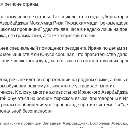
ом регионе страны.
к этому явно не готовы. Так, в июле этого года губернатор
 Азербайджан Мохаммад Риза Пурмохаммади "рекомендов
школам провинции" уделить два часа в неделю лишь на пр
ка, его грамматики, а также тюркской поэзии.
нее специальный помощник президента Ирана по делам эт
х меньшинств Али Юнуси сообщал, что правительство дало
вание тюркского и курдского языков в соответствующих пр
ом, речь не идет об образовании на родном языке, а лишь 
ом обучении родному языку, что не устраивает многих
ников. К слову, многие активисты из Иранского Азербайджа
етей обучаться на родном тюркском языке, приговорены в И
рокам по обвинениям в "пропаганде против системы" и "д
иональной безопасности".
 иранские провинции Западный Азербайджан, Восточный Азербай