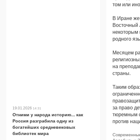
том или ин
В Иране же 
Восточный
некоторым 
родного язы
Месяцем ра
религиозны
на препода
страны.
Таким образ
ограниченн
правозащит
за право д
19.01.2026
14:31
тюремным с
Отними у народа историю... как
Россия разграбила одну из
против нац
богатейших средневековых
библиотек мира
Современные