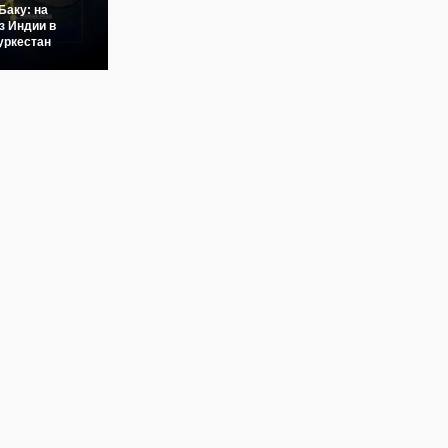
Баку: на
з Индии в
уркестан
да