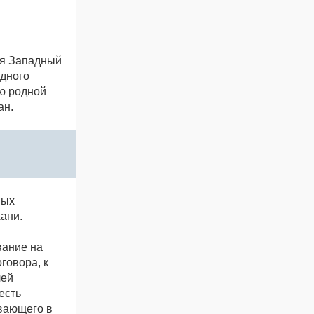
ия Западный
одного
лю родной
ан.
ных
ани.
вание на
говора, к
лей
есть
вающего в