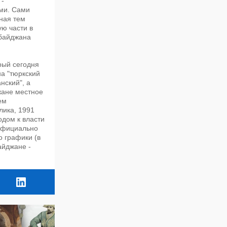
-
ми. Сами
ная тем
ю части в
рбайджана
рый сегодня
на "тюркский
нский", а
жане местное
ем
лика, 1991
одом к власти
 официально
о графики (в
айджане -