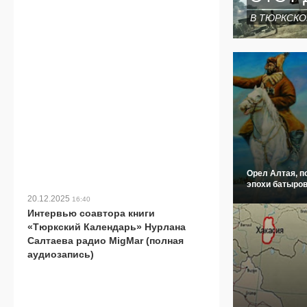
В ТЮРКСКО
Орел Алтая, п
эпохи батыров
20.12.2025
16:40
Интервью соавтора книги
«Тюркский Календарь» Нурлана
Салтаева радио MigMar (полная
аудиозапись)