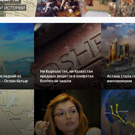
Й ИСТОРИИ
Ни Кыргызстан, ни Казахстан
оследний из
вредных веществ в конфетах
Астана стала г
 – Оспан-батыр
Roshen не нашли
миллионером