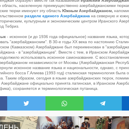
Зенджан образуют вместе так называемый
Иранский Азербайджан
ю область, населенную преимущественно азербайджанскими тюрка
ские тюрки именуют эту область
Южным Азербайджаном,
напоми
ильственном
разделе единого Азербайджана
на северную и южну
сторическим, культурным и экономическим центром Иранского Азе
од Тебриз.
зык
- исконное (и до 1936 года официальное) название языка, кото
вать "азербайджанским". В 30-е годы ХХ века по настоянию Стали
тском (Кавказском) Азербайджане был переименован в "азербайджа
йджана - в "азербайджанцев". Вместе с тем, в Иранском Азербайд
родолжило использовать исконное самоназвание. С восстановлени
Азербайджаном независимости от Москвы (Азербайджанская Респуб
вернули исконное название языка и национальности, однако, с прих
ийного босса Г.Алиева (1993 год) сталинская терминология была
а. Таким образом, сегодня в языке азербайджанских тюрок, помим
 Азербайджане официально принята латинская, в Иранском Азерб
фика), сохраняется и терминологическая путаница.
ДЕНЬ