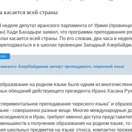
 касается всей страны
 неделе депутат иранского парламента от Урмии (провинц
н) Хади Бахадыри заявил, что программа преподавания р
лах касается всей страны. По его словам, два часа в неде
 преподаваться и в школах провинции Западный Азербайдж
анского Азербайджана начнут преподавать тюркский язык
образование на родном языке было одним из многочислен
ых обещаний действующего президента Ирана Хасана Рух
кспериментальное преподавание тюркского языка" и образо
зыке - совершенно разные вещи. Многие международные до
исоединился и Иран, требуют именно доступа представите
 меньшинств к получению образования на родном языке, то 
ия школьных предметов на языке этноса, компактно прожи