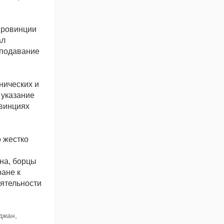
 провинции
ал
еподавание
нических и
 указание
овинциях
о жестко
на, борцы
ране к
еятельности
джан,