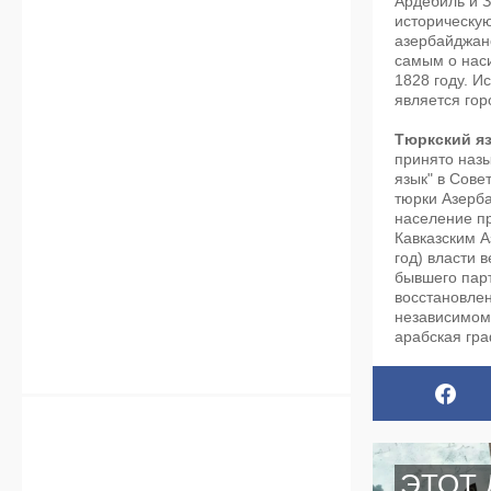
Ардебиль и 
историческу
азербайджан
самым о нас
1828 году. И
является гор
Тюркский я
принято назы
язык" в Сове
тюрки Азерба
население п
Кавказским 
год) власти 
бывшего парт
восстановлен
независимом
арабская гра
ЭТОТ 