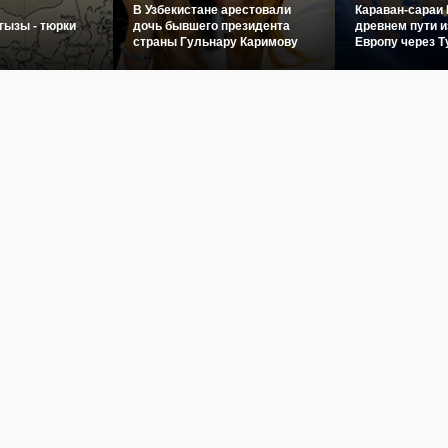
В Узбекистане арестовали
Караван-сараи 
гызы - тюрки
дочь бывшего президента
древнем пути и
страны Гульнару Каримову
Европу через Т
овости
Культура
История
Туризм
Инфографика
Фото
Видео
Пого