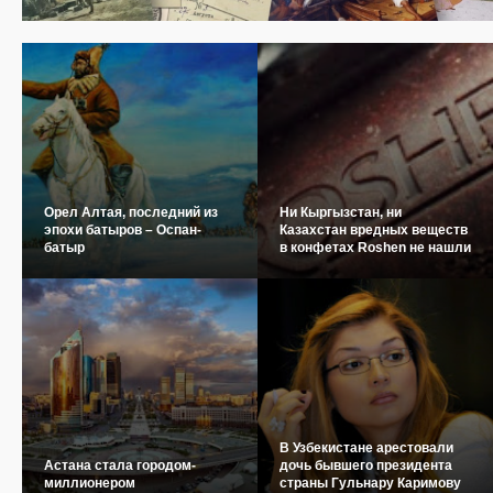
Орел Алтая, последний из
Ни Кыргызстан, ни
эпохи батыров – Оспан-
Казахстан вредных веществ
батыр
в конфетах Roshen не нашли
В Узбекистане арестовали
Астана стала городом-
дочь бывшего президента
миллионером
страны Гульнару Каримову