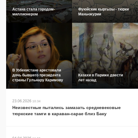
Астана стала городом-
Фуюйские кыргызы - тюрки
миллионером
Маньчжурии
В Узбекистане арестовали
дочь бывшего президента
Казахи в Париже двести
страны Гульнару Каримову
лет назад
23.06.2026
10:34
Неизвестные пытались замазать средневековые
тюркские тамги в караван-сарае близ Баку