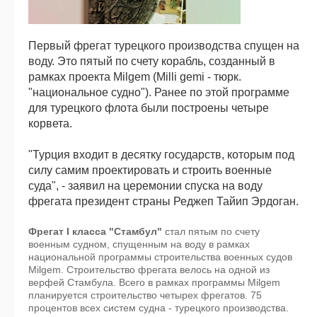
См.также:
Османская
Первый фрегат турецкого производства спущен на
империя
и
воду. Это пятый по счету корабль, созданный в
падение
рамках проекта Milgem (Milli gemi - тюрк.
Гранады
"национальное судно"). Ранее по этой программе
для турецкого флота были построены четыре
корвета.
"Турция входит в десятку государств, которым под
силу самим проектировать и строить военные
суда", - заявил на церемонии спуска на воду
фрегата президент страны Реджеп Тайип Эрдоган.
Фрегат I класса "Стамбул"
стал пятым по счету
военным судном, спущенным на воду в рамках
национальной программы строительства военных судов
Milgem. Строительство фрегата велось на одной из
верфей Стамбула. Всего в рамках программы Milgem
планируется строительство четырех фрегатов. 75
процентов всех систем судна - турецкого производства.