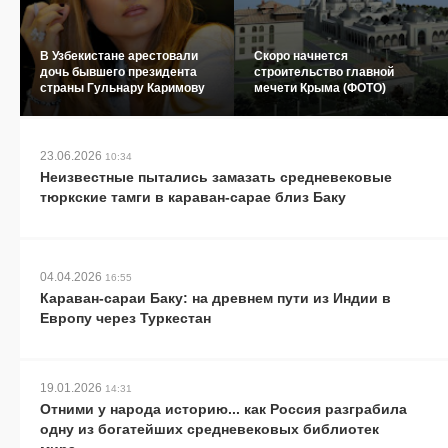
В Узбекистане арестовали
Скоро начнется
дочь бывшего президента
строительство главной
страны Гульнару Каримову
мечети Крыма (ФОТО)
23.06.2026
10:34
Неизвестные пытались замазать средневековые
тюркские тамги в караван-сарае близ Баку
04.04.2026
16:55
Караван-сараи Баку: на древнем пути из Индии в
Европу через Туркестан
19.01.2026
14:31
Отними у народа историю... как Россия разграбила
одну из богатейших средневековых библиотек