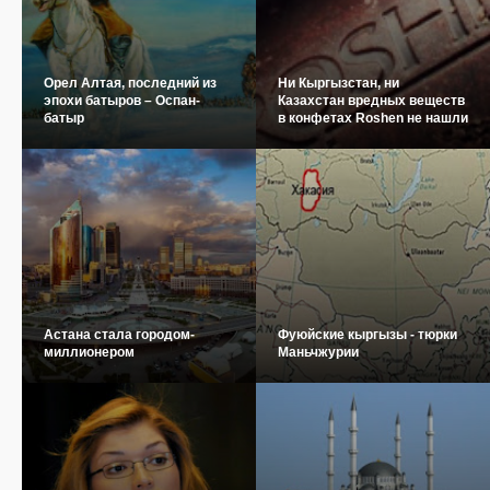
Орел Алтая, последний из
Ни Кыргызстан, ни
эпохи батыров – Оспан-
Казахстан вредных веществ
батыр
в конфетах Roshen не нашли
Астана стала городом-
Фуюйские кыргызы - тюрки
миллионером
Маньчжурии