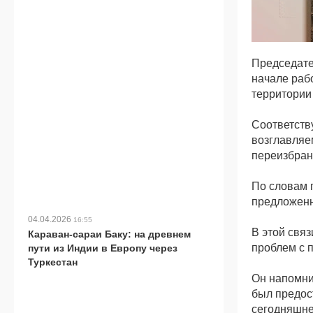
Председате
начале раб
территории
Соответств
возглавляе
переизбран 
По словам 
предложенн
04.04.2026
16:55
В этой связ
Караван-сараи Баку: на древнем
проблем с 
пути из Индии в Европу через
Туркестан
Он напомни
был предос
сегодняшне