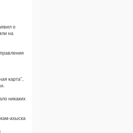
аявил о
мли на
 правления
ая карта",
н.
кало никаких
ркам-ахыска
и