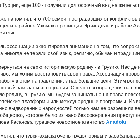
 Турции, еще 100 - получили долгосрочный вид на жительст
кже напомнил, что 700 семей, пострадавших от конфликтов 
щены в районе Узюмлю провинции Эрзинджан и районе Ах
Битлис.
ль ассоциации акцентировал внимание на том, что вопреки
а никогда не теряли свой язык, религию, обычаи и традиции
вернуться на свою историческую родину - в Грузию. Нас де
иво, мы хотим восстановить свои права. Ассоциация прово
работу в этом направлении, у нас большие цели. Этим вопр
 новый замглавы ассоциации. С целью возвращения на св
ую родину, в Грузию, мы будем защищать наши права повсе
ропейские платформы или международные программы. Из в
нно выдворенных народностей только нам не разрешили ве
 общество, которое было изгнано без совершения преступле
лова Касанова турецкое новостное агентство
Anadolu
.
тметил, что турки-ахыска очень трудолюбивы и зарабатываю