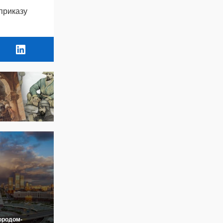
приказу
ородом-