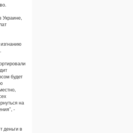
во.
в Украине,
лат
 изгнанию
.
портировали
дит
осом будет
ою
местно,
сех
рнуться на
ния", -
т деньги в