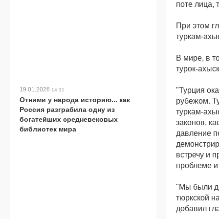
поте лица, 
При этом г
туркам-ахы
В мире, в т
турок-ахыск
"Турция ока
19.01.2026
14:31
Отними у народа историю... как
рубежом. Т
Россия разграбила одну из
туркам-ахыс
богатейших средневековых
законов, к
библиотек мира
давление п
демонстрир
встречу и 
проблеме и 
"Мы были д
тюркской на
добавил гл