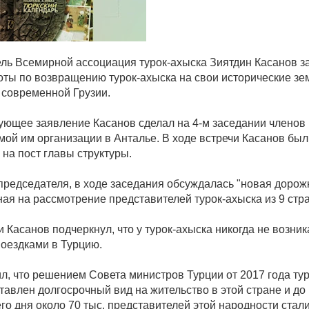
ль Всемирной ассоциация турок-ахыска Зиятдин Касанов з
оты по возвращению турок-ахыска на свои исторические зе
 современной Грузии.
ующее заявление Касанов сделал на 4-м заседании членов
мой им организации в Анталье. В ходе встречи Касанов был
на пост главы структуры.
председателя, в ходе заседания обсуждалась "новая дорожн
ая на рассмотрение представителей турок-ахыска из 9 стра
и Касанов подчеркнул, что у турок-ахыска никогда не возни
поездками в Турцию.
л, что решением Совета министров Турции от 2017 года ту
тавлен долгосрочный вид на жительство в этой стране и до
го дня около 70 тыс. представителей этой народности стал