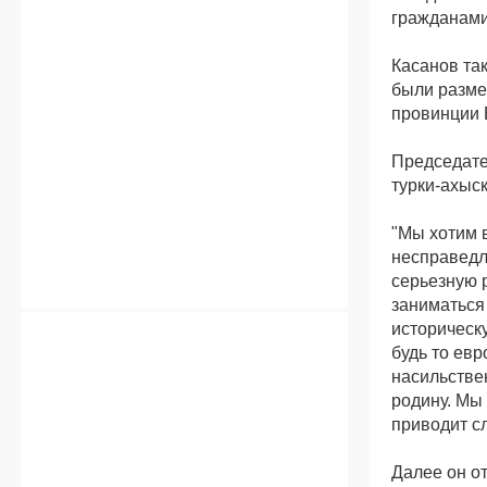
гражданами
Касанов та
были разме
провинции 
Председате
турки-ахыск
"Мы хотим 
несправедл
серьезную 
заниматься
историческ
будь то ев
насильстве
родину. Мы
приводит с
Далее он о