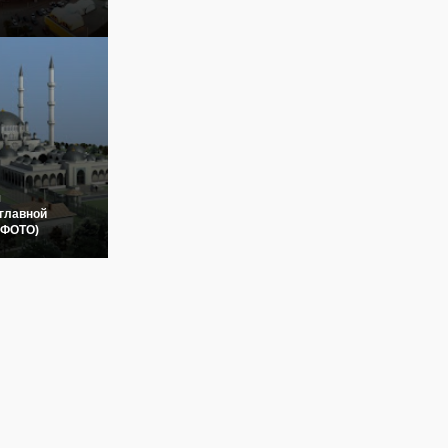
я
главной
(ФОТО)