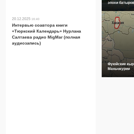
эпохи батыров
20.12.2025
16:40
Интервью соавтора книги
«Тюркский Календарь» Нурлана
Салтаева радио MigMar (полная
аудиозапись)
Фуюйские кыр
Маньчжурии