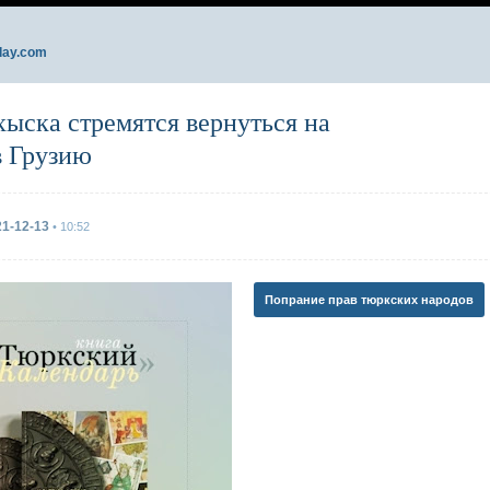
day.com
хыска стремятся вернуться на
в Грузию
21-12-13
• 10:52
Попрание прав тюркских народов