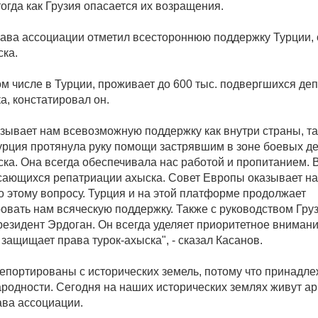
тогда как Грузия опасается их возращения.
лава ассоциации отметил всестороннюю поддержку Турции,
ска.
ом числе в Турции, проживает до 600 тыс. подвергшихся де
а, констатировал он.
зывает нам всевозможную поддержку как внутри страны, так
урция протянула руку помощи застрявшим в зоне боевых д
ка. Она всегда обеспечивала нас работой и пропитанием. В
асающихся репатриации ахыска. Совет Европы оказывает на
о этому вопросу. Турция и на этой платформе продолжает
овать нам всяческую поддержку. Также с руководством Гру
президент Эрдоган. Он всегда уделяет приоритетное вниман
защищает права турок-ахыска", - сказал Касанов.
епортированы с исторических земель, потому что принадле
родности. Сегодня на наших исторических землях живут арм
ава ассоциации.