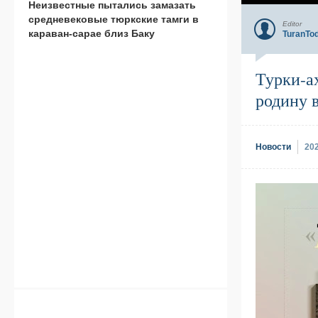
Неизвестные пытались замазать
средневековые тюркские тамги в
Editor
караван-сарае близ Баку
TuranTo
Турки-а
родину 
Новости
20