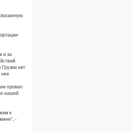
 оказанную
портации
 и за
ействий
 Грузии нет
 нее
зии провел
ие нашей
жим к
яне", -