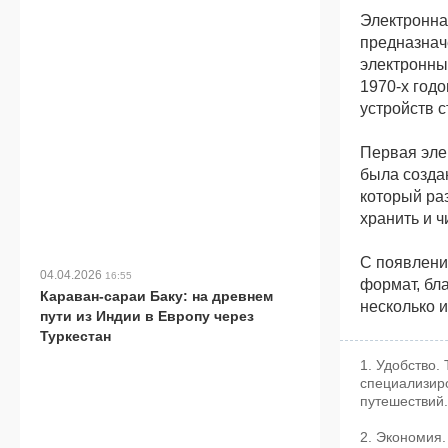
Электронная
предназнач
электронны
1970-х годо
устройств 
Первая элек
была созда
который ра
хранить и 
С появлени
04.04.2026
16:55
формат, бл
Караван-сараи Баку: на древнем
несколько и
пути из Индии в Европу через
Туркестан
1. Удобство.
специализиро
путешествий.
2. Экономия