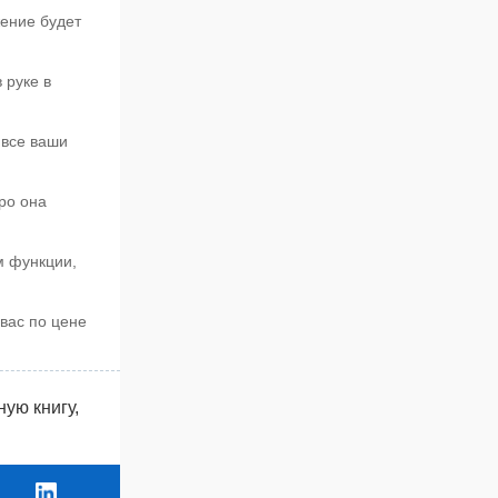
жение будет
 руке в
 все ваши
тро она
м функции,
 вас по цене
ую книгу,