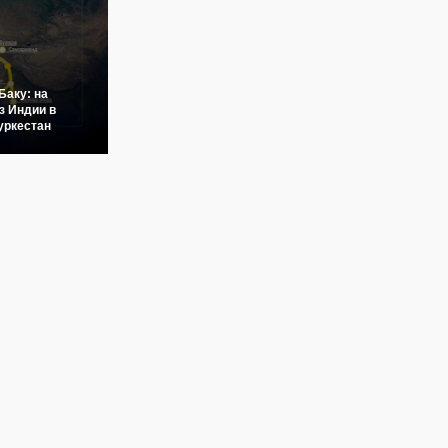
Баку: на
з Индии в
уркестан