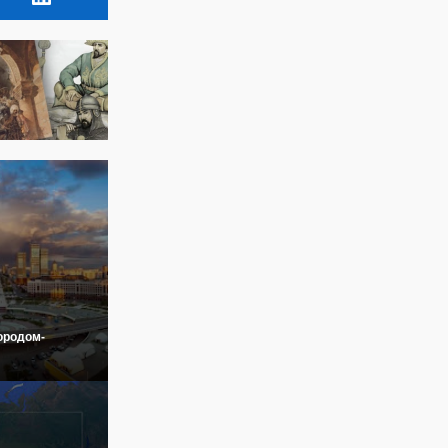
ородом-