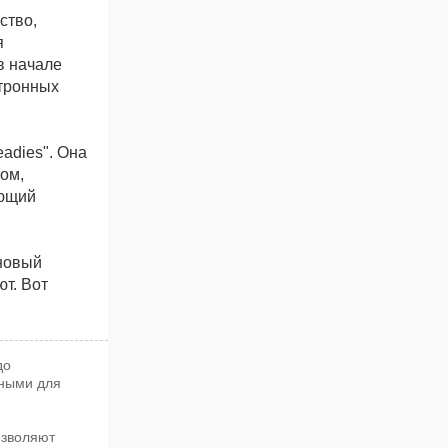
ство,
я
в начале
ктронных
adies". Она
ом,
яющий
 новый
т. Вот
до
бными для
озволяют