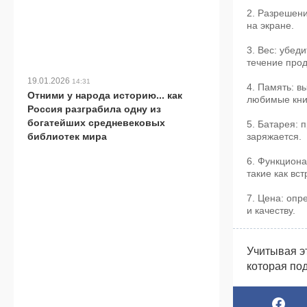
2. Разрешени
на экране.
3. Вес: убеди
течение про
19.01.2026
14:31
4. Память: в
Отними у народа историю... как
любимые кни
Россия разграбила одну из
богатейших средневековых
5. Батарея: 
заряжается.
библиотек мира
6. Функциона
такие как вст
7. Цена: опр
и качеству.
Учитывая э
которая по