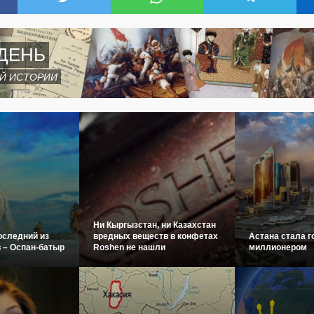
ДЕНЬ
Й ИСТОРИИ
Ни Кыргызстан, ни Казахстан
оследний из
вредных веществ в конфетах
Астана стала г
 – Оспан-батыр
Roshen не нашли
миллионером