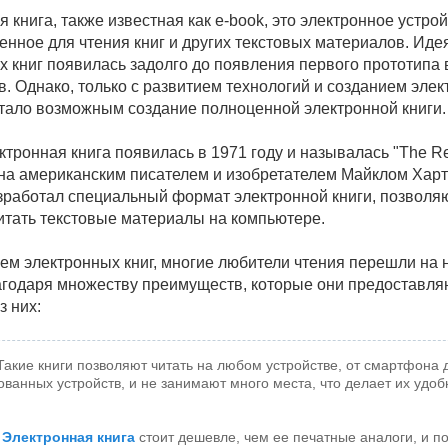
 книга, также известная как e-book, это электронное устрой
енное для чтения книг и других текстовых материалов. Иде
х книг появилась задолго до появления первого прототипа 
в. Однако, только с развитием технологий и созданием эле
стало возможным создание полноценной электронной книги.
тронная книга появилась в 1971 году и называлась "The Re
на американским писателем и изобретателем Майклом Харт
зработал специальный формат электронной книги, позвол
читать текстовые материалы на компьютере.
ем электронных книг, многие любители чтения перешли на
агодаря множеству преимуществ, которые они предоставляю
з них:
 Такие книги позволяют читать на любом устройстве, от смартфона 
ванных устройств, и не занимают много места, что делает их удо
.
Электронная книга
стоит дешевле, чем ее печатные аналоги, и п