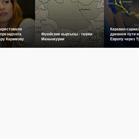
 арестовали
Караван-сараи 
 президента
Фуюйские кыргызы - тюрки
древнем пути и
ару Каримову
Маньчжурии
Европу через Т