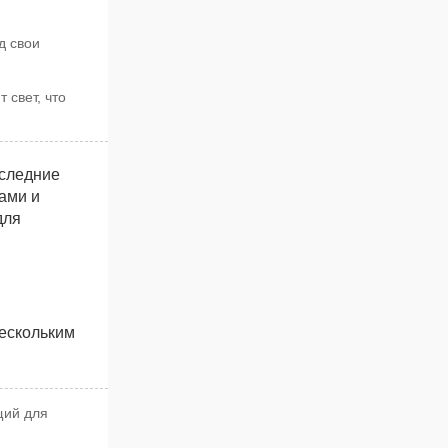
д свои
 свет, что
оследние
ами и
для
нескольким
щий для