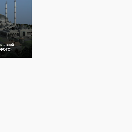
я
главной
(ФОТО)