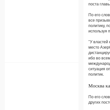
поста главы
По его сло
все призыв
политику, 
используя 
"У властей
место Азер
дистанцируе
ибо во все
международ
ситуация оп
политик.
Москва ка
По его сло
других пост