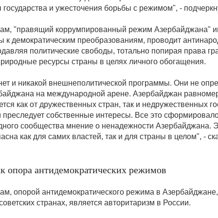
 государства и ужесточения борьбы с режимом", - подчеркн
вам, "правящий коррумпированный режим Азербайджана" и
ы к демократическим преобразованиям, проводит антинар
подавляя политические свободы, тотально попирая права гр
природные ресурсы страны в целях личного обогащения.
 нет и никакой внешнеполитической программы. Они не опр
байджана на международной арене. Азербайджан равноме
тся как от дружественных стран, так и недружественных го
м преследует собственные интересы. Все это сформировало
ного сообщества мнение о ненадежности Азербайджана. 
асна как для самих властей, так и для страны в целом", - ск
к опора антидемократических режимов
вам, опорой антидемократического режима в Азербайджане, 
советских странах, является авторитаризм в России.