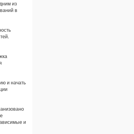
дним из
ваний в
ность
тей.
жка
я
ию и начать
кции
анизовано
ие
зависимые и