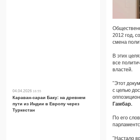
Общественн
2012 год, 
смена поли
В этих цел
все полити
властей.
"Этот доку
с целью до
04.04.2026
16:55
оппозицион
Караван-сараи Баку: на древнем
пути из Индии в Европу через
Гамбар.
Туркестан
По его сло
парламентс
"Настало вр