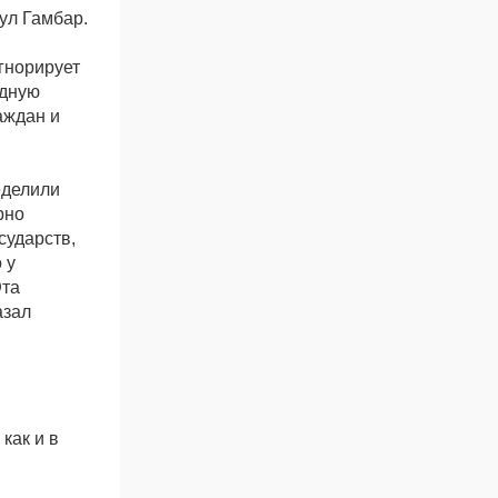
ул Гамбар.
гнорирует
одную
аждан и
еделили
рно
сударств,
 у
Эта
азал
как и в