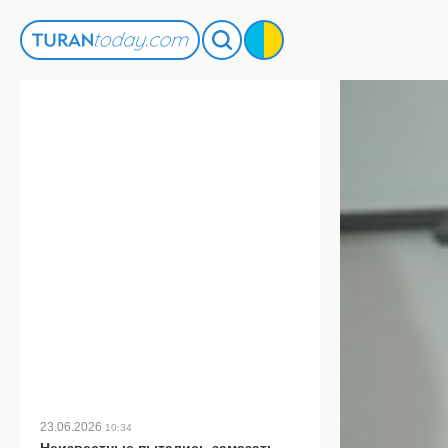
23.06.2026
10:34
Неизвестные пытались замазать