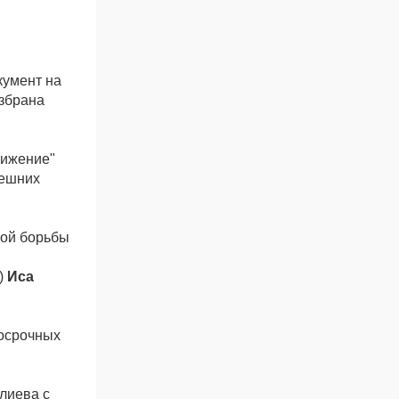
кумент на
избрана
вижение"
нешних
ной борьбы
)
Иса
досрочных
лиева с