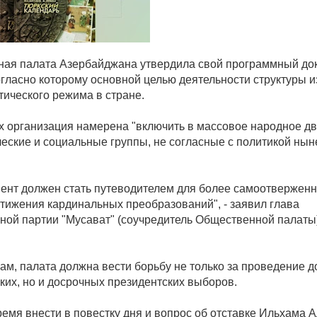
ая палата Азербайджана утвердила свой программный до
согласно которому основной целью деятельности структуры 
тического режима в стране.
ях организация намерена "включить в массовое народное д
ческие и социальные группы, не согласные с политикой ны
мент должен стать путеводителем для более самоотвержен
стижения кардинальных преобразований", - заявил глава
ной партии "Мусават" (соучредитель Общественной палаты
вам, палата должна вести борьбу не только за проведение 
ких, но и досрочных президентских выборов.
емя внести в повестку дня и вопрос об отставке Ильхама А