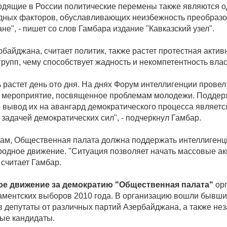
одящие в России политические перемены также являются о
ных факторов, обуславливающих неизбежность преобразо
е", - пишет со слов Гамбара издание "Кавказский узел".
байджана, считает политик, также растет протестная актив
рупп, чему способствует жадность и некомпетентность влас
 растет день ото дня. На днях Форум интеллигенции провел
 мероприятие, посвященное проблемам молодежи. Поддер
 вывод их на авангард демократического процесса являетс
задачей демократических сил", - подчеркнул Гамбар.
вам, Общественная палата должна поддержать интеллигенц
родное движение. "Ситуация позволяет начать массовые а
- считает Гамбар.
ое движение за демократию "Общественная палата"
орг
аментских выборов 2010 года. В организацию вошли бывш
в депутаты от различных партий Азербайджана, а также не
ые кандидаты.