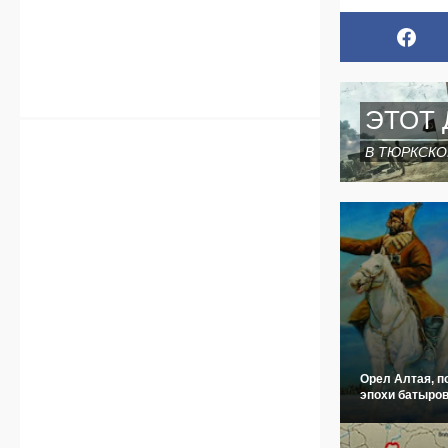
ЭТОТ 
В ТЮРКСКО
Орел Алтая, п
эпохи батыров