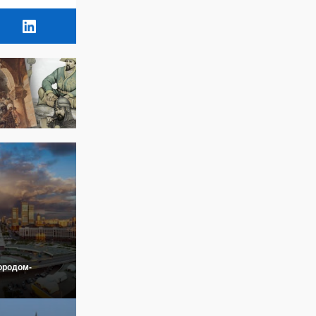
ородом-