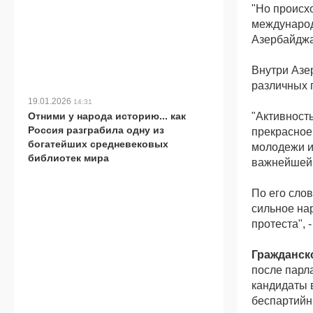
"Но происх
международ
Азербайджан
Внутри Азер
различных г
19.01.2026
14:31
Отними у народа историю... как
"Активность
Россия разграбила одну из
прекрасное
богатейших средневековых
молодежи и
библиотек мира
важнейшей 
По его сло
сильное на
протеста", 
Гражданск
после парл
кандидаты 
беспартийн