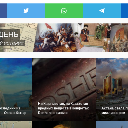
ДЕНЬ
Й ИСТОРИИ
Ни Кыргызстан, ни Казахстан
оследний из
вредных веществ в конфетах
Астана стала г
 – Оспан-батыр
Roshen не нашли
миллионером