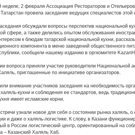
 неделе, 2 февраля Ассоциация Рестораторов и Отельеров
 Татарстан провела заседание ведущих специалистов этой
заседания обсуждали вопросы перспектив национальной ку
кой сфере, а также делились опытом обслуживания иностр
интересом к блюдам татарской национальной кухни, рассказ
ционного компонента в меню заведений общественного пит
спублики, сообщили нашему изданию в оргкомитете KazanHa
ии вопроса приняли участие руководители Национальной 
Халяль, приглашенные по инициативе организаторов.
тили внимание участников заседания на необходимость орг
 халяль-кухни и соблюдения ее стандартов, ведь традицион
ухня имеет исламские корни.
стречи узнали новое для себя о состоянии рынка халяль, о
и и даже о халяль-логистике. К слову, в Казани функциони
ый в России логистический центр, ориентированный на со
а – Казанский Халяль Хаб.