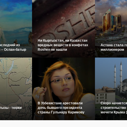
Ни Кыргызстан, ни Казахстан
оследний из
вредных веществ в конфетах
Астана стала г
 – Оспан-батыр
Roshen не нашли
миллионером
В Узбекистане арестовали
Скоро начнетс
гызы - тюрки
дочь бывшего президента
строительство 
страны Гульнару Каримову
мечети Крыма 