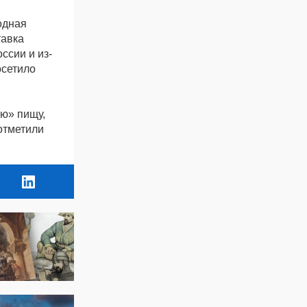
одная
тавка
ссии и из-
осетило
ую» пищу,
 отметили