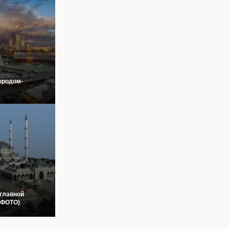
ородом-
я
главной
(ФОТО)