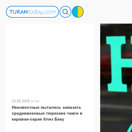
23.06.2026
10:34
Неизвестные пытались замазать
средневековые тюркские тамги в
караван-сарае близ Баку