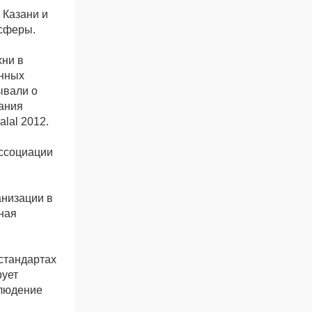
 Казани и
 сферы.
хни в
анных
ывали о
ания
lal 2012.
ассоциации
анизации в
ная
 стандартах
рует
блюдение