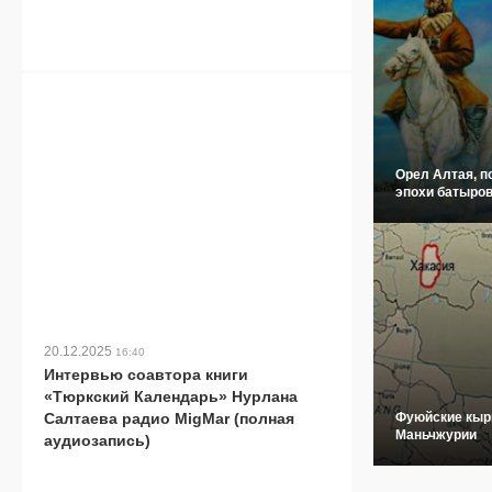
Орел Алтая, п
эпохи батыров
20.12.2025
16:40
Интервью соавтора книги
«Тюркский Календарь» Нурлана
Салтаева радио MigMar (полная
Фуюйские кыр
Маньчжурии
аудиозапись)