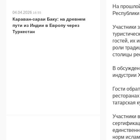
На прошлой
04.04.2026
Республики
16:55
Караван-сараи Баку: на древнем
пути из Индии в Европу через
Участники 
Туркестан
туристичес
гостей, их 
роли тради
столицы ре
В обсужден
индустрии 
Гости обра
ресторанах
татарская к
Участники в
сертификаци
единственн
норм ислам