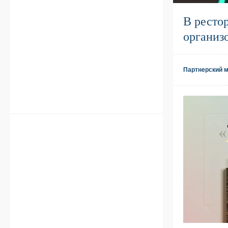
В ресто
организо
Партнерский 