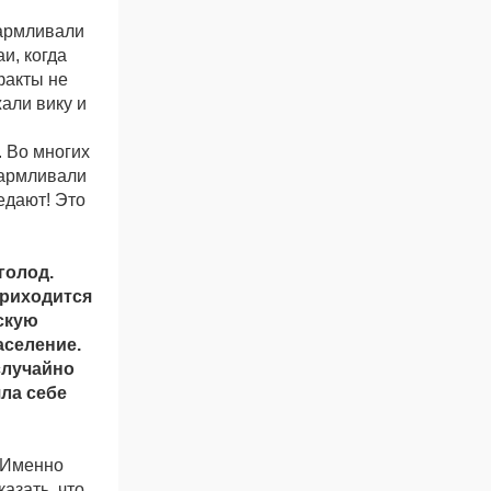
кармливали
и, когда
факты не
али вику и
. Во многих
кармливали
ъедают! Это
голод.
приходится
скую
аселение.
случайно
ла себе
. Именно
азать, что