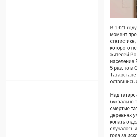
В 1921 году
момент про
статистике,
которого н
жителей Во
население 
5 раз, то в
Татарстане
оставшись 
Над татарс
буквально 
смертью тат
деревнях у
копать отде
случалось 
года за ис