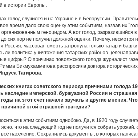
й в истории Европы.
дах голод случился и на Украине и в Белоруссии. Правитель
вое время дало свою оценку этим событиям, назвав их "го
 организованным геноцидом. А вот голод, разразившийся 
, до сих пор не получил должной оценки. Почему, несмотря на
ся Россия, массовая смерть затронула только татар и башки
ь ли политика уничтожения татарских районов целенапра
ные цифры? О причинах поволжского голода журналист газ
Римма Бикмухамметова расспросила доктора исторических 
Индуса Тагирова.
ческих книгах советского периода причинами голода 19
ь наследие имперской, буржуазной России и страшная 
годы на этот счет начали звучать и другие мнения. Чт
о причиной этой страшной трагедии?
носиться к этим событиям однобоко. Да, в 1920 году случает
 ясно, что на следующий год не получится собрать урожай,
 всё население. Сохранились документы, в которых написан