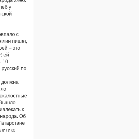
арода хлеб.
леб у
нской
овпало с
ллин пишет,
оей – это
, ей
ь 10
 русский по
Р должна
ыло
езжалостные
. Вышло
ивлекать к
 народа. Об
Татарстане
олитике