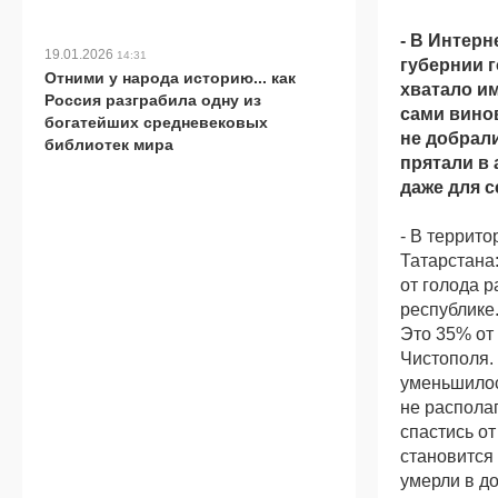
- В Интерн
19.01.2026
14:31
губернии г
Отними у народа историю... как
хватало им
Россия разграбила одну из
сами винов
богатейших средневековых
не добрал
библиотек мира
прятали в 
даже для 
- В террит
Татарстана
от голода р
республике.
Это 35% от
Чистополя.
уменьшилос
не располаг
спастись о
становится 
умерли в до