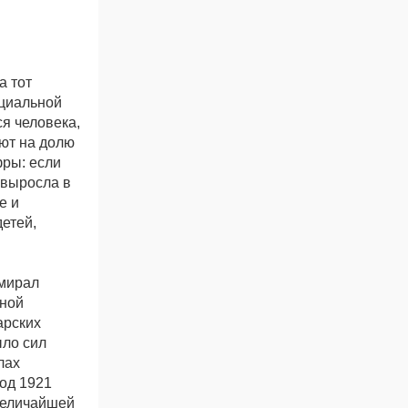
а тот
ициальной
ся человека,
ют на долю
фры: если
 выросла в
е и
етей,
ымирал
дной
тарских
ыло сил
лах
лод 1921
величайшей