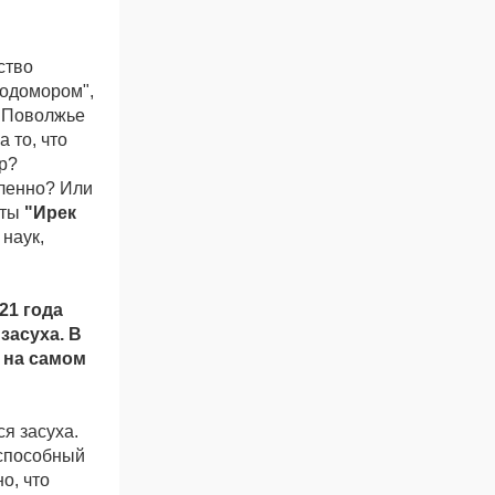
ство
лодомором",
в Поволжье
 то, что
р?
вленно? Или
еты
"Ирек
наук,
21 года
засуха. В
о на самом
ся засуха.
 способный
о, что