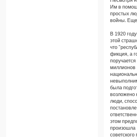
Несмотря н
Им в помощ
простых люд
войны. Еще
В 1920 год
этой страш
что "респуб
фикция, а г
поручается
миллионов 
национальн
невыполним
была подго
возложено 
люди, спос
постановлен
ответственн
этом предпо
произошла 
советского 