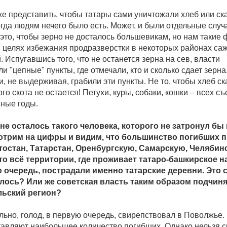
е представить, чтобы татары сами уничтожали хлеб или с
когда людям нечего было есть. Может, и были отдельные случа
это, чтобы зерно не досталось большевикам, но нам такие 
В целях избежания продразверстки в некоторых районах саж
. Испугавшись того, что не останется зерна на сев, власти
и "цепные" пункты, где отмечали, кто и сколько сдает зерна
, не выдерживая, грабили эти пункты. Не то, чтобы хлеб с
ого скота не остается! Петухи, куры, собаки, кошки – всех с
ные годы.
 не осталось такого человека, которого не затронул бы 
отрим на цифры и видим, что большинство погибших 
тостан, Татарстан, Оренбургскую, Самарскую, Челябин
то всё территории, где проживает татаро-башкирское н
 очередь, пострадали именно татарские деревни. Это 
лось? Или же советская власть таким образом подчиня
льский регион?
ельно, голод, в первую очередь, свирепствовал в Поволжье
тавляют наибольшее количество погибших. Однако нельзя ск