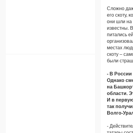
Сложно даж
его скоту, 
они шли на 
известны. 
питались ей
организовал
местах люди
скоту – сам
были страш
- В России
Однако см
на Башкор
области. Э
И в первую
так получи
Волго-Ура
- Действит
татары сос