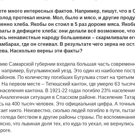
ете много интересных фактов. Например, пишут, что в
олод протекал иначе. Мол, было и мясо, и другие проду
енно хлеба. Якобы он стоил в 5 раз дороже мяса. Яко
аты в дефиците хлеба: они делали всё возможное, чт
ись ненавистные народу большевики – скармливали его
амбарах, где он сгнивал. В результате чего зерна не ос
сева. Насколько верны эти факты?
орию Самарской губернии входила большая часть современ
: например, Бугульминский уезд. Это один из наиболее пос
айонов. По количеству погибших Бугульма стоит на третьем
 На первом месте – Тетюшский кантон, где умерло 63 тысяч
 населения кантона. В 1921-22 годах погибло 23% населени
 Аналогичная ситуация в Спасском районе. Население Тата
ь на 400 тысяч человек. Это официальная цифра. А точн
ает никто. Неизвестно, сколько людей погибло в пути, пыта
т голода бегством в другие районы страны. По воспоминан
ясно, что львиная доля тех, кто куда-то уехал, не вернулись
роге.