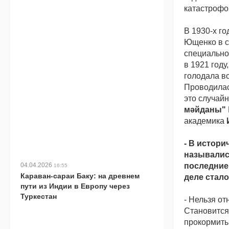
катастрофо
В 1930-х го
Ющенко в с
специально
в 1921 году
голодала в
Проводилас
это случай
мәйданы"
академика
- В истори
называлис
04.04.2026
последние 
16:55
Караван-сараи Баку: на древнем
деле стал
пути из Индии в Европу через
Туркестан
- Нельзя от
Становится
прокормить