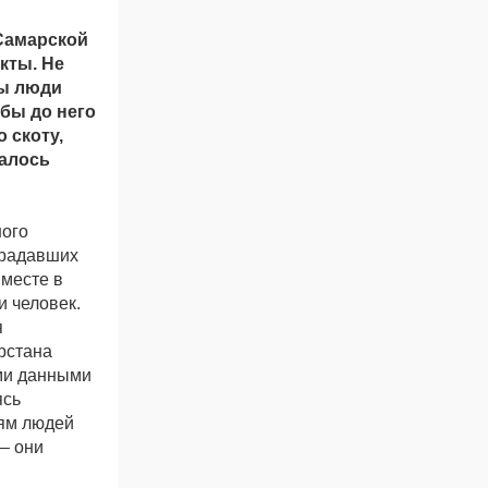
 Самарской
кты. Не
бы люди
обы до него
 скоту,
талось
ного
традавших
 месте в
и человек.
я
рстана
ыми данными
ясь
иям людей
 – они