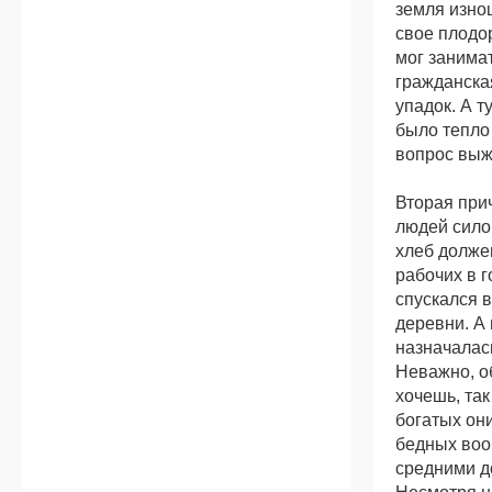
земля изно
свое плодор
мог занима
гражданска
упадок. А т
было тепло
вопрос выжи
Вторая при
людей сило
хлеб долже
рабочих в 
спускался в
деревни. А 
назначалас
Неважно, об
хочешь, та
богатых они
бедных воо
средними до