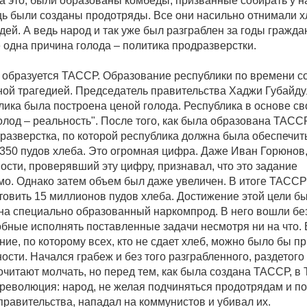
а это, были образованы комбеды, призванные собирать у н
ь были созданы продотряды. Все они насильно отнимали х
ей. А ведь народ и так уже был разграблен за годы гражда
 одна причина голода – политика продразверстки.
у образуется ТАССР. Образование республики по времени с
ной трагедией. Председатель правительства Хаджи Губайду
лика была построена ценой голода. Республика в основе св
олод – реальность". После того, как была образована ТАССР
 разверстка, по которой республика должна была обеспечит
350 пудов хлеба. Это огромная цифра. Даже Иван Горюнов,
ости, проверявший эту цифру, признавал, что это задание
о. Однако затем объем был даже увеличен. В итоге ТАСС
товить 15 миллионов пудов хлеба. Достижение этой цели б
на специально образованный наркомпрод. В него вошли б
обные исполнять поставленные задачи несмотря ни на что
ие, по которому всех, кто не сдает хлеб, можно было бы пр
ости. Начался грабеж и без того разграбленного, раздетого
читают молчать, но перед тем, как была создана ТАССР, в 
революция: народ, не желая подчиняться продотрядам и п
правительства, нападал на коммунистов и убивал их.