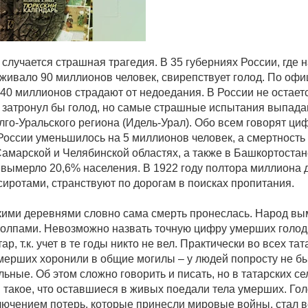
 случается страшная трагедия. В 35 губерниях России, где н
живало 90 миллионов человек, свирепствует голод. По оф
 40 миллионов страдают от недоедания. В России не остает
е затронул бы голод, но самые страшные испытания выпада
лго-Уральского региона (Идель-Урал). Обо всем говорят ци
России уменьшилось на 5 миллионов человек, а смертность
 Самарской и Челябинской областях, а также в Башкортостан
 вымерло 20,6% населения. В 1922 году полтора миллиона д
сиротами, странствуют по дорогам в поисках пропитания.
кими деревнями словно сама смерть пронеслась. Народ в
толпами. Невозможно назвать точную цифру умерших голо
ар, т.к. учет в те годы никто не вел. Практически во всех та
мерших хоронили в общие могилы – у людей попросту не б
льные. Об этом сложно говорить и писать, но в татарских се
и такое, что оставшиеся в живых поедали тела умерших. Го
ключением потерь, которые принесли мировые войны, стал 