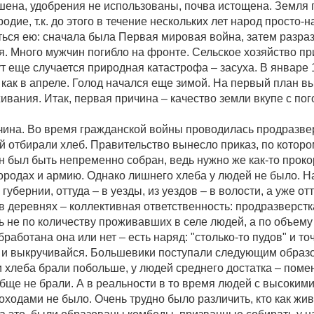
шена, удобрения не использованы, почва истощена. Земля
одие, т.к. до этого в течение нескольких лет народ просто-
ться ею: сначала была Первая мировая война, затем разра
я. Много мужчин погибло на фронте. Сельское хозяйство п
ут еще случается природная катастрофа – засуха. В январе 
 как в апреле. Голод начался еще зимой. На первый план 
вания. Итак, первая причина – качество земли вкупе с пог
чина. Во время гражданской войны проводилась продразвер
й отбирали хлеб. Правительство вынесло приказ, по котор
н был быть непременно собран, ведь нужно же как-то прок
городах и армию. Однако лишнего хлеба у людей не было. Н
 губернии, оттуда – в уезды, из уездов – в волости, а уже отт
в деревнях – коллективная ответственность: продразверстк
ь не по количеству проживавших в селе людей, а по объему
работана она или нет – есть наряд: "столько-то пудов" и точ
к и выкручивайся. Большевики поступали следующим образо
 хлеба брали побольше, у людей среднего достатка – помен
бще не брали. А в реальности в то время людей с высокими
ходами не было. Очень трудно было различить, кто как жив