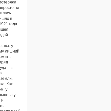
 потеряла
напросто не
зилась
ришло в
1921 года
вышел
одой.
стка: у
ому лишний
ормить
аряд
уда – в
а
 земли.
ка. Как
м: у
ьше, а у
 и
ет.