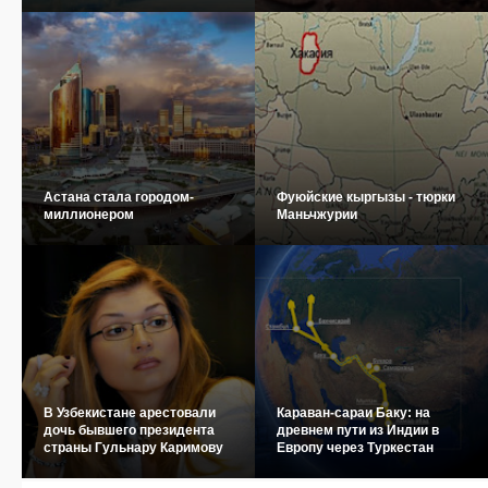
Астана стала городом-
Фуюйские кыргызы - тюрки
миллионером
Маньчжурии
В Узбекистане арестовали
Караван-сараи Баку: на
дочь бывшего президента
древнем пути из Индии в
страны Гульнару Каримову
Европу через Туркестан