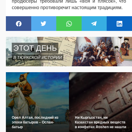
продюсеры требовали лишь «воя и плясок», что
совершенно противоречит настоящим традициям.
ЭТОТ ДЕНЬ
В ТЮРКСКОЙ ИСТОРИИ
Орел Алтая, последний из
Ни Кыргызстан, ни
эпохи батыров – Оспан-
Казахстан вредных веществ
батыр
в конфетах Roshen не нашли