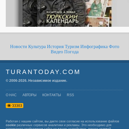
Новости
Культура
История
Туризм
Инфографика
Фото
Видео
Погода
TURANTODAY.COM
© 2006-
2026
. Независимое издание.
О НАС
АВТОРЫ
КОНТАКТЫ
RSS
3
3
3
0
3
Работая с нашим сайтом, вы даете свое согласие на использование файлов
cookie
различных сервисов аналитики и рекламы. Это необходимо для
корректного отображения сайта на ваших устройствах, показа целевой