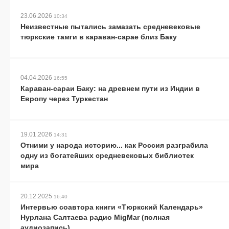
23.06.2026
10:34
Неизвестные пытались замазать средневековые
тюркские тамги в караван-сарае близ Баку
04.04.2026
16:55
Караван-сараи Баку: на древнем пути из Индии в
Европу через Туркестан
19.01.2026
14:31
Отними у народа историю... как Россия разграбила
одну из богатейших средневековых библиотек
мира
20.12.2025
16:40
Интервью соавтора книги «Тюркский Календарь»
Нурлана Салтаева радио MigMar (полная
аудиозапись)