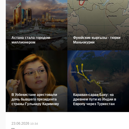
Астана стала городом-
Фуюйские кыргызы - тюрки
миллионером
Маньчжурии
В Узбекистане арестовали
Караван-сараи Баку: на
дочь бывшего президента
древнем пути из Индии в
страны Гульнару Каримову
Европу через Туркестан
23.06.2026
10:34