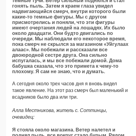
темные тучи. Ветер сильный поднялся и стал
гонять пыль. Затем я краем глаза увидел
надвигающийся смерч, внутри которого были
какие-то темные фигуры. Мы с другом
присмотрелись и поняли, что эти фигуры
имеют очертания людей на лошадях. Их было
около двадцати. Они будто двигались по
очереди. Мы наблюдали его некоторое время,
пока смерч не скрылся за магазином «Уйгулаах
алаас». Мы побежали и рассказали все
двоюродной сестре друга. Она сильно
испугалась, и мы все побежали домой. Дома
бабушка сказала, что это примета к чему-то
плохому. Я сам не знаю, что и думать.
А сегодня около трех часов дня я вновь видел
такое явление. На этот раз смерч был маленький и
всадников было два или три.
Алла Местникова, житель с. Соттинцы,
очевидец:
Я стояла около магазина. Ветер налетел и
поднял пыль, все вокруг стало бурым. Рядом