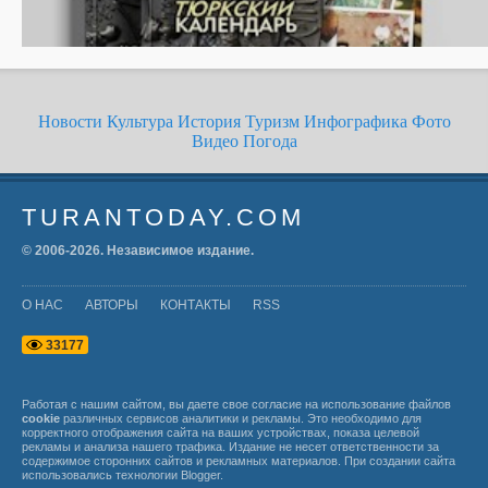
Новости
Культура
История
Туризм
Инфографика
Фото
Видео
Погода
TURANTODAY.COM
© 2006-
2026
. Независимое издание.
О НАС
АВТОРЫ
КОНТАКТЫ
RSS
3
3
1
7
7
Работая с нашим сайтом, вы даете свое согласие на использование файлов
cookie
различных сервисов аналитики и рекламы. Это необходимо для
корректного отображения сайта на ваших устройствах, показа целевой
рекламы и анализа нашего трафика. Издание не несет ответственности за
содержимое сторонних сайтов и рекламных материалов. При создании сайта
использовались технологии
Blogger
.