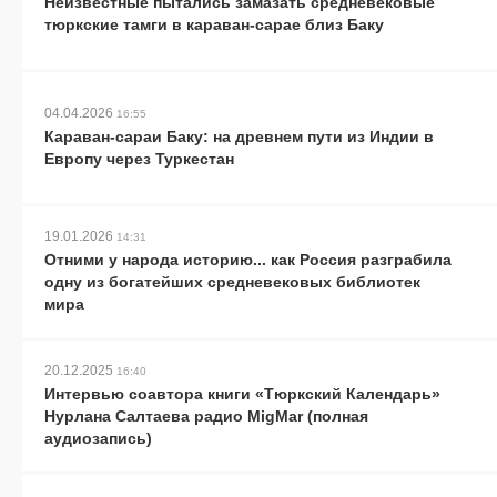
Неизвестные пытались замазать средневековые
тюркские тамги в караван-сарае близ Баку
04.04.2026
16:55
Караван-сараи Баку: на древнем пути из Индии в
Европу через Туркестан
19.01.2026
14:31
Отними у народа историю... как Россия разграбила
одну из богатейших средневековых библиотек
мира
20.12.2025
16:40
Интервью соавтора книги «Тюркский Календарь»
Нурлана Салтаева радио MigMar (полная
аудиозапись)