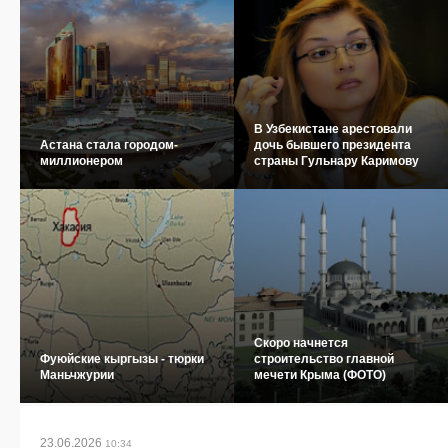
В Узбекистане арестовали
Астана стала городом-
дочь бывшего президента
миллионером
страны Гульнару Каримову
Скоро начнется
Фуюйские кыргызы - тюрки
строительство главной
Маньчжурии
мечети Крыма (ФОТО)
23.06.2026
10:34