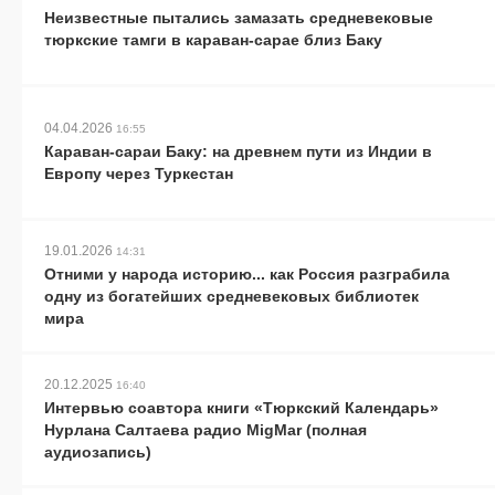
Неизвестные пытались замазать средневековые
тюркские тамги в караван-сарае близ Баку
04.04.2026
16:55
Караван-сараи Баку: на древнем пути из Индии в
Европу через Туркестан
19.01.2026
14:31
Отними у народа историю... как Россия разграбила
одну из богатейших средневековых библиотек
мира
20.12.2025
16:40
Интервью соавтора книги «Тюркский Календарь»
Нурлана Салтаева радио MigMar (полная
аудиозапись)