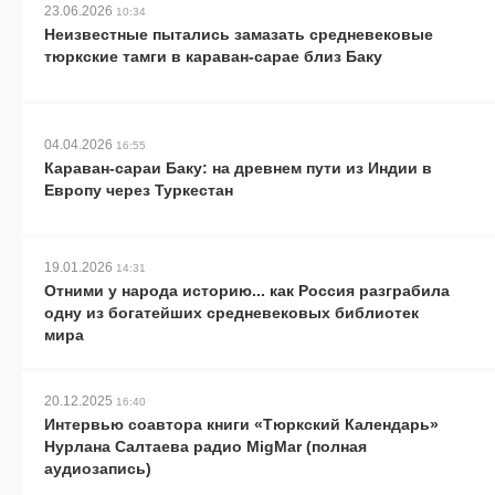
23.06.2026
10:34
Неизвестные пытались замазать средневековые
тюркские тамги в караван-сарае близ Баку
04.04.2026
16:55
Караван-сараи Баку: на древнем пути из Индии в
Европу через Туркестан
19.01.2026
14:31
Отними у народа историю... как Россия разграбила
одну из богатейших средневековых библиотек
мира
20.12.2025
16:40
Интервью соавтора книги «Тюркский Календарь»
Нурлана Салтаева радио MigMar (полная
аудиозапись)