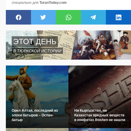
специально для
TuranToday.com
ЭТОТ ДЕНЬ
В ТЮРКСКОЙ ИСТОРИИ
Орел Алтая, последний из
Ни Кыргызстан, ни
эпохи батыров – Оспан-
Казахстан вредных веществ
батыр
в конфетах Roshen не нашли