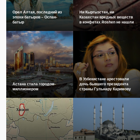
Орел Алтая, последний из
Ни Кыргызстан, ни
эпохи батыров – Оспан-
Казахстан вредных веществ
батыр
в конфетах Roshen не нашли
В Узбекистане арестовали
Астана стала городом-
дочь бывшего президента
миллионером
страны Гульнару Каримову