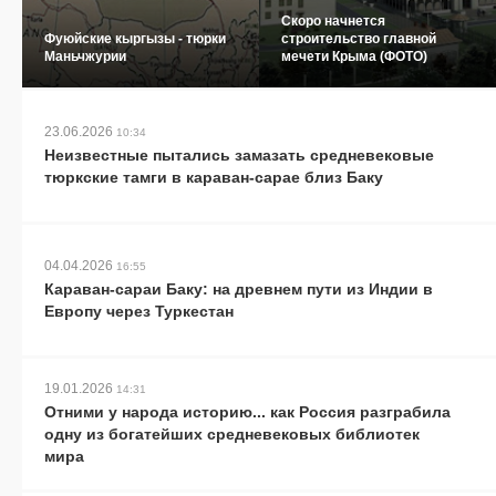
Скоро начнется
Фуюйские кыргызы - тюрки
строительство главной
Маньчжурии
мечети Крыма (ФОТО)
23.06.2026
10:34
Неизвестные пытались замазать средневековые
тюркские тамги в караван-сарае близ Баку
04.04.2026
16:55
Караван-сараи Баку: на древнем пути из Индии в
Европу через Туркестан
19.01.2026
14:31
Отними у народа историю... как Россия разграбила
одну из богатейших средневековых библиотек
мира