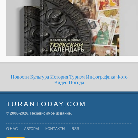
Новости
Культура
История
Туризм
Инфографика
Фото
Видео
Погода
TURANTODAY.COM
© 2006-
2026
. Независимое издание.
О НАС
АВТОРЫ
КОНТАКТЫ
RSS