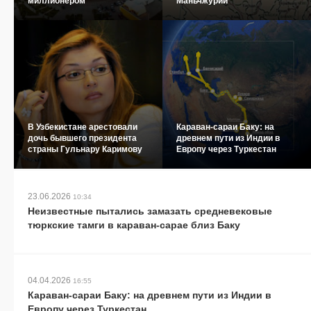
миллионером
Маньчжурии
В Узбекистане арестовали
Караван-сараи Баку: на
дочь бывшего президента
древнем пути из Индии в
страны Гульнару Каримову
Европу через Туркестан
23.06.2026
10:34
Неизвестные пытались замазать средневековые
тюркские тамги в караван-сарае близ Баку
04.04.2026
16:55
Караван-сараи Баку: на древнем пути из Индии в
Европу через Туркестан