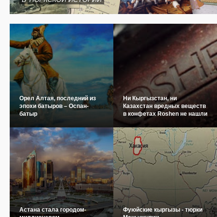
Орел Алтая, последний из
Ни Кыргызстан, ни
эпохи батыров – Оспан-
Казахстан вредных веществ
батыр
в конфетах Roshen не нашли
Астана стала городом-
Фуюйские кыргызы - тюрки