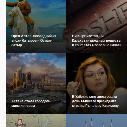
Орел Алтая, последний из
Ни Кыргызстан, ни
эпохи батыров – Оспан-
Казахстан вредных веществ
батыр
в конфетах Roshen не нашли
В Узбекистане арестовали
Астана стала городом-
дочь бывшего президента
миллионером
страны Гульнару Каримову