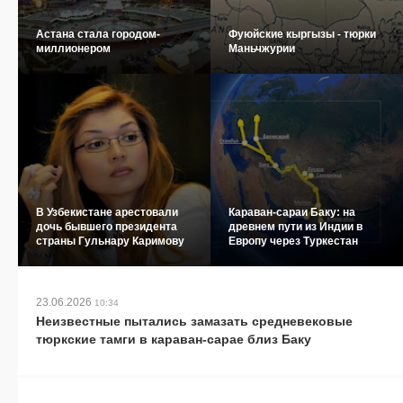
Астана стала городом-
Фуюйские кыргызы - тюрки
миллионером
Маньчжурии
В Узбекистане арестовали
Караван-сараи Баку: на
дочь бывшего президента
древнем пути из Индии в
страны Гульнару Каримову
Европу через Туркестан
23.06.2026
10:34
Неизвестные пытались замазать средневековые
тюркские тамги в караван-сарае близ Баку