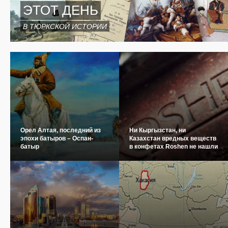
ЭТОТ ДЕНЬ
В ТЮРКСКОЙ ИСТОРИИ
Орел Алтая, последний из
Ни Кыргызстан, ни
эпохи батыров – Оспан-
Казахстан вредных веществ
батыр
в конфетах Roshen не нашли