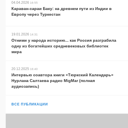
04.04.2026
16:55
Караван-сараи Баку: на древнем пути из Индии в
Европу через Туркестан
19.01.2026
14:31
Отними у народа историю... как Россия разграбила
одну из богатейших средневековых библиотек
мира
20.12.2025
16:40
Интервью соавтора книги «Тюркский Календарь»
Нурлана Салтаева радио MigMar (полная
аудиозапись)
ВСЕ ПУБЛИКАЦИИ