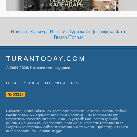
Новости
Культура
История
Туризм
Инфографика
Фото
Видео
Погода
TURANTODAY.COM
© 2006-
2026
. Независимое издание.
О НАС
АВТОРЫ
КОНТАКТЫ
RSS
3
3
3
2
7
Работая с нашим сайтом, вы даете свое согласие на использование файлов
cookie
различных сервисов аналитики и рекламы. Это необходимо для
корректного отображения сайта на ваших устройствах, показа целевой
рекламы и анализа нашего трафика. Издание не несет ответственности за
содержимое сторонних сайтов и рекламных материалов. При создании сайта
использовались технологии
Blogger
.