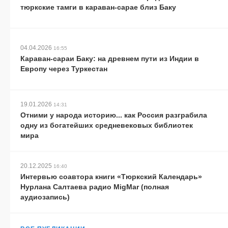
тюркские тамги в караван-сарае близ Баку
04.04.2026
16:55
Караван-сараи Баку: на древнем пути из Индии в
Европу через Туркестан
19.01.2026
14:31
Отними у народа историю... как Россия разграбила
одну из богатейших средневековых библиотек
мира
20.12.2025
16:40
Интервью соавтора книги «Тюркский Календарь»
Нурлана Салтаева радио MigMar (полная
аудиозапись)