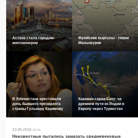
Астана стала городом-
Фуюйские кыргызы - тюрки
миллионером
Маньчжурии
В Узбекистане арестовали
Караван-сараи Баку: на
дочь бывшего президента
древнем пути из Индии в
страны Гульнару Каримову
Европу через Туркестан
23.06.2026
10:34
Неизвестные пытались замазать средневековые