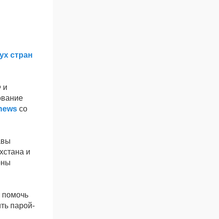
ух стран
 и
ование
news
со
авы
хстана и
оны
я помочь
ть парой-