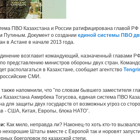
тема ПВО Казахстана и России ратифицирована главой РФ
 Путиным. Документ о создании
единой системы ПВО дв
н в Астане в начале 2013 года.
динение возглавит командующий, назначенный главами РФ
 по представлению министров обороны двух стран. Команд
дет располагаться в Казахстане, сообщает агентство
Tengri
 российские СМИ.
е также напомнили, что "по словам бывшего заместителя гл
 Казахстана Амирбека Тогусова, единая система ПВО Каза
на для защиты двух государств от возможных угроз со стор
в - США, Китая, Европы, блока НАТО".
и:
Как мило, неправда ли? Наконец-то хоть кто-то вызвалс
о нехорошие Штаты вместе с Европой так и норовят запусти
рных боеголовок по казахской степи.