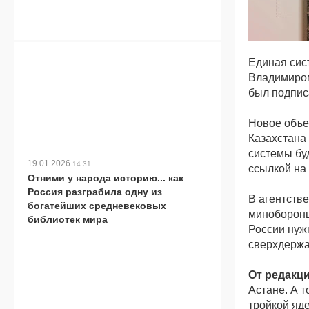
Единая сис
Владимиром
был подписа
Новое объе
Казахстана
системы бу
19.01.2026
14:31
ссылкой на
Отними у народа историю... как
Россия разграбила одну из
В агентств
богатейших средневековых
минобороны
библиотек мира
России нуж
сверхдержа
От редакци
Астане. А т
тройкой яде