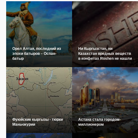
Орел Алтая, последний из
Ни Кыргызстан, ни
эпохи батыров – Оспан-
Казахстан вредных веществ
батыр
в конфетах Roshen не нашли
Фуюйские кыргызы - тюрки
Астана стала городом-
Маньчжурии
миллионером