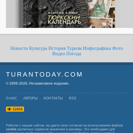
Новости
Культура
История
Туризм
Инфографика
Фото
Видео
Погода
TURANTODAY.COM
© 2006-
2026
. Независимое издание.
О НАС
АВТОРЫ
КОНТАКТЫ
RSS
3
2
8
5
6
Работая с нашим сайтом, вы даете свое согласие на использование файлов
cookie
различных сервисов аналитики и рекламы. Это необходимо для
корректного отображения сайта на ваших устройствах, показа целевой