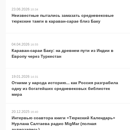
23.06.2026
10:34
Неизвестные пытались замазать средневековые
тюркские тамги в караван-сарае близ Баку
04.04.2026
16:55
Караван-сараи Баку: на древнем пути из Индии в
Европу через Туркестан
19.01.2026
14:31
Отними у народа историю... как Россия разграбила
одну из богатейших средневековых библиотек
мира
20.12.2025
16:40
Интервью соавтора книги «Тюркский Календарь»
Нурлана Салтаева радио MigMar (полная
аудиозапись)