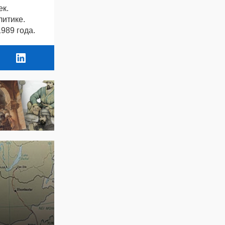
ек.
литике.
1989 года.