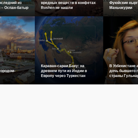
оследний из
вредных веществ в конфетах
Фуюйские кырг
 – Оспан-батыр
Roshen не нашли
Маньчжурии
Караван-сараи Баку: на
В Узбекистане 
городом-
древнем пути из Индии в
дочь бывшего 
Европу через Туркестан
страны Гульна