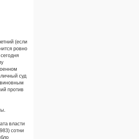
.
етний (если
нится ровно
 сегодня
му
военном
оличный суд
 виновным
ний против
ты.
ата власти
983) сотни
ибло