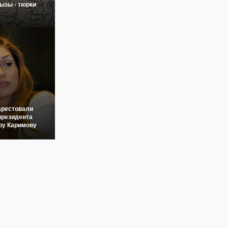
ызы - тюрки
арестовали
президента
ру Каримову