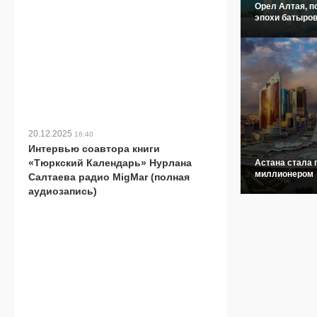
Орел Алтая, п
эпохи батыров
20.12.2025
16:40
Интервью соавтора книги
«Тюркский Календарь» Нурлана
Астана стала 
миллионером
Салтаева радио MigMar (полная
аудиозапись)