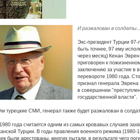
И разжалован в солдаты..
Экс-президент Турции 97-л
быть точнее, 97 ему испол
через месяц) Кенан Эврен
приговорен к пожизненно
заключению за участие в 
перевороте 1980 года. Ст
признал генерала Эврена
в совершении "преступле
государственной власти".
ли турецкие СМИ, генерал также будет разжалован в солда
1980 года считается одним из самых кровавых случаев захв
канской Турции. В годы правления военного режима (1980-1
ек были арестованы, многих пытали, в результате чего пог