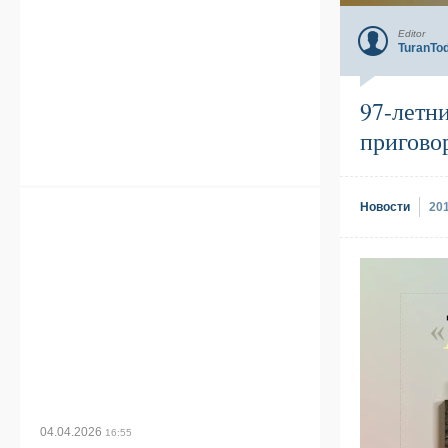
Editor
TuranTo
97-летн
пригово
Новости
20
04.04.2026
16:55