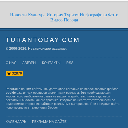
Новости
Культура
История
Туризм
Инфографика
Фото
Видео
Погода
TURANTODAY.COM
© 2006-
2026
. Независимое издание.
О НАС
АВТОРЫ
КОНТАКТЫ
RSS
3
2
8
7
0
Работая с нашим сайтом, вы даете свое согласие на использование файлов
cookie
различных сервисов аналитики и рекламы. Это необходимо для
корректного отображения сайта на ваших устройствах, показа целевой
рекламы и анализа нашего трафика. Издание не несет ответственности за
содержимое сторонних сайтов и рекламных материалов. При создании сайта
использовались технологии
Blogger
.
КАЛЕНДАРЬ
РЕКЛАМА НА САЙТЕ