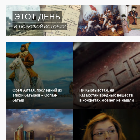
ЭТОТ ДЕНЬ
В ТЮРКСКОЙ ИСТОРИИ
Орел Алтая, последний из
Ни Кыргызстан, ни
эпохи батыров – Оспан-
Казахстан вредных веществ
батыр
в конфетах Roshen не нашли