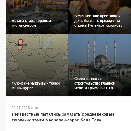
В Узбекистане арестовали
Астана стала городом-
дочь бывшего президента
миллионером
страны Гульнару Каримову
Скоро начнется
Фуюйские кыргызы - тюрки
строительство главной
Маньчжурии
мечети Крыма (ФОТО)
23.06.2026
10:34
Неизвестные пытались замазать средневековые
тюркские тамги в караван-сарае близ Баку