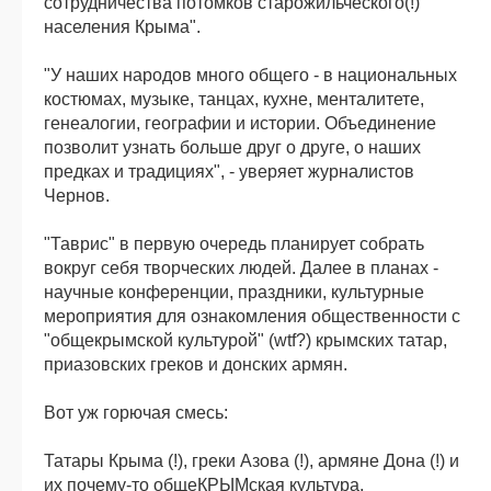
сотрудничества потомков старожильческого(!)
населения Крыма".
"У наших народов много общего - в национальных
костюмах, музыке, танцах, кухне, менталитете,
генеалогии, географии и истории. Объединение
позволит узнать больше друг о друге, о наших
предках и традициях", - уверяет журналистов
Чернов.
"Таврис" в первую очередь планирует собрать
вокруг себя творческих людей. Далее в планах -
научные конференции, праздники, культурные
мероприятия для ознакомления общественности с
"общекрымской культурой" (wtf?) крымских татар,
приазовских греков и донских армян.
Вот уж горючая смесь:
Татары Крыма (!), греки Азова (!), армяне Дона (!) и
их почему-то общеКРЫМская культура.