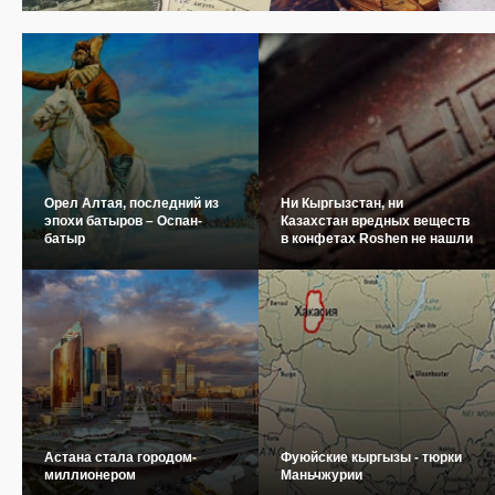
Орел Алтая, последний из
Ни Кыргызстан, ни
эпохи батыров – Оспан-
Казахстан вредных веществ
батыр
в конфетах Roshen не нашли
Астана стала городом-
Фуюйские кыргызы - тюрки
миллионером
Маньчжурии