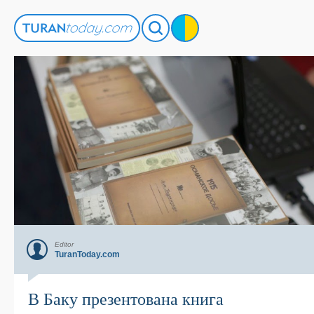
Editor
TuranToday.com
В Баку презентована книга