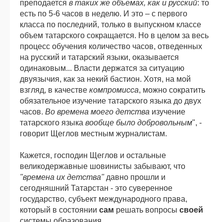
преподается
в таких же объемах, как и русский
: то
есть по 5-6 часов в неделю. И это – с первого
класса по последний, только в выпускном классе
объем татарского сокращается. Но в целом за весь
процесс обучения количество часов, отведенных
на русский и татарский языки, оказывается
одинаковым... Власти держатся за ситуацию
двуязычия, как за некий бастион. Хотя, на мой
взгляд, в качестве
компромисса
, можно сократить
обязательное изучение татарского языка до двух
часов.
Во времена моего детства
изучение
татарского языка
вообще было добровольным
", -
говорит Щеглов местным журналистам.
Кажется, господин Щеглов и остальные
великодержавные шовинисты забывают, что
"времена их детства"
давно прошли и
сегодняшний Татарстан - это суверенное
государство, субъект международного права,
который в состоянии
сам
решать вопросы
своей
системы образования.