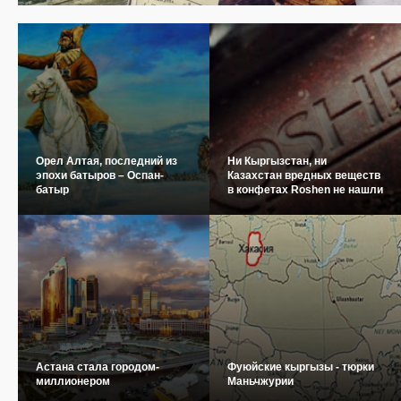
Орел Алтая, последний из
Ни Кыргызстан, ни
эпохи батыров – Оспан-
Казахстан вредных веществ
батыр
в конфетах Roshen не нашли
Астана стала городом-
Фуюйские кыргызы - тюрки
миллионером
Маньчжурии