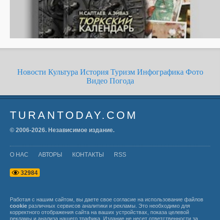
Новости
Культура
История
Туризм
Инфографика
Фото
Видео
Погода
TURANTODAY.COM
© 2006-
2026
. Независимое издание.
О НАС
АВТОРЫ
КОНТАКТЫ
RSS
3
2
9
8
4
Работая с нашим сайтом, вы даете свое согласие на использование файлов
cookie
различных сервисов аналитики и рекламы. Это необходимо для
корректного отображения сайта на ваших устройствах, показа целевой
рекламы и анализа нашего трафика. Издание не несет ответственности за