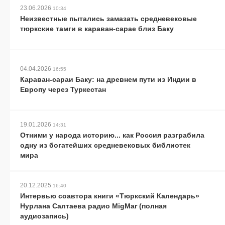
23.06.2026
10:34
Неизвестные пытались замазать средневековые
тюркские тамги в караван-сарае близ Баку
04.04.2026
16:55
Караван-сараи Баку: на древнем пути из Индии в
Европу через Туркестан
19.01.2026
14:31
Отними у народа историю... как Россия разграбила
одну из богатейших средневековых библиотек
мира
20.12.2025
16:40
Интервью соавтора книги «Тюркский Календарь»
Нурлана Салтаева радио MigMar (полная
аудиозапись)