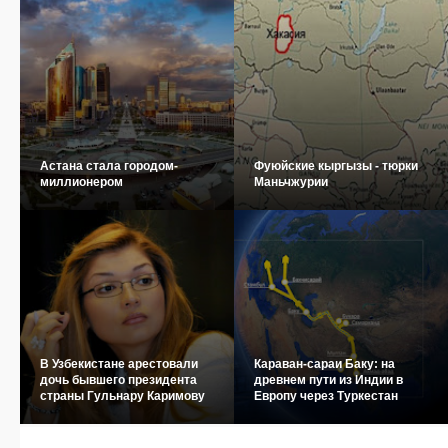
Астана стала городом-
Фуюйские кыргызы - тюрки
миллионером
Маньчжурии
В Узбекистане арестовали
Караван-сараи Баку: на
дочь бывшего президента
древнем пути из Индии в
страны Гульнару Каримову
Европу через Туркестан