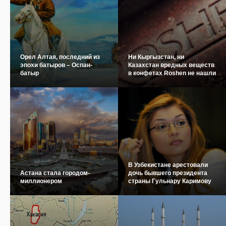
Орел Алтая, последний из
Ни Кыргызстан, ни
эпохи батыров – Оспан-
Казахстан вредных веществ
батыр
в конфетах Roshen не нашли
В Узбекистане арестовали
Астана стала городом-
дочь бывшего президента
миллионером
страны Гульнару Каримову