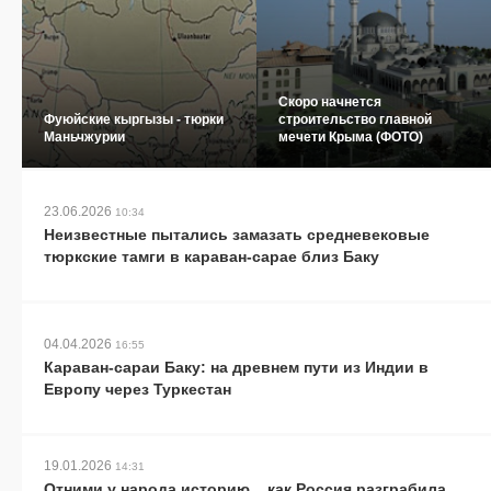
Скоро начнется
Фуюйские кыргызы - тюрки
строительство главной
Маньчжурии
мечети Крыма (ФОТО)
23.06.2026
10:34
Неизвестные пытались замазать средневековые
тюркские тамги в караван-сарае близ Баку
04.04.2026
16:55
Караван-сараи Баку: на древнем пути из Индии в
Европу через Туркестан
19.01.2026
14:31
Отними у народа историю... как Россия разграбила