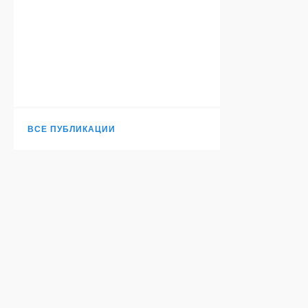
ВСЕ ПУБЛИКАЦИИ
Н
TURANTODAY.COM
© 2006-
2026
. Независимое издание.
О НАС
АВТОРЫ
КОНТАКТЫ
RSS