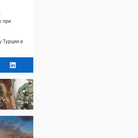
л
ы при
у Турции в