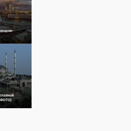
ородом-
я
главной
(ФОТО)