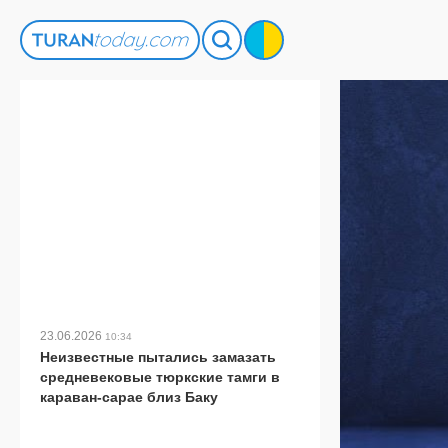
23.06.2026
10:34
Неизвестные пытались замазать
средневековые тюркские тамги в
караван-сарае близ Баку