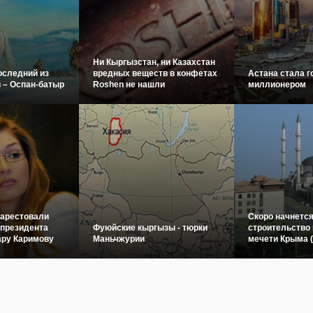
Ни Кыргызстан, ни Казахстан
оследний из
вредных веществ в конфетах
Астана стала г
 – Оспан-батыр
Roshen не нашли
миллионером
 арестовали
Скоро начнетс
 президента
Фуюйские кыргызы - тюрки
строительство 
ару Каримову
Маньчжурии
мечети Крыма 