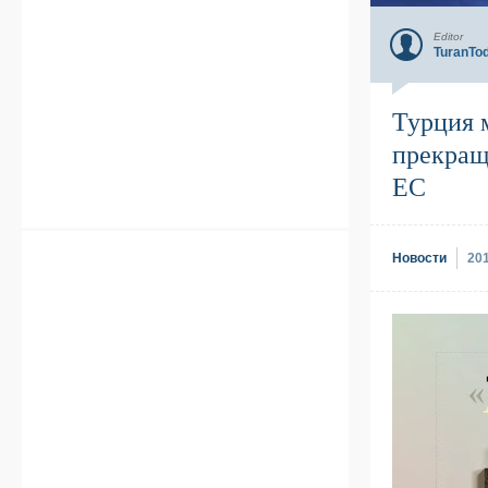
Editor
TuranTo
Турция 
прекращ
ЕС
Новости
20