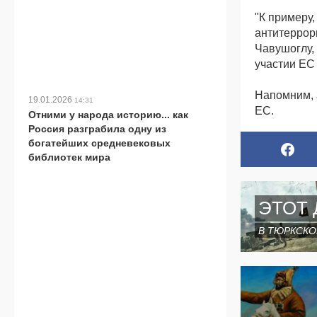
"К примеру
антитеррор
Чавушоглу,
участии ЕС
Напомним, 
19.01.2026
14:31
ЕС.
Отними у народа историю... как
Россия разграбила одну из
богатейших средневековых
библиотек мира
ЭТОТ 
В ТЮРКСКО