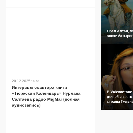
Орел Алтая, п
эпохи батыров
20.12.2025
16:40
Интервью соавтора книги
В Узбекистане
«Тюркский Календарь» Нурлана
дочь бывшего
Салтаева радио MigMar (полная
страны Гульн
аудиозапись)