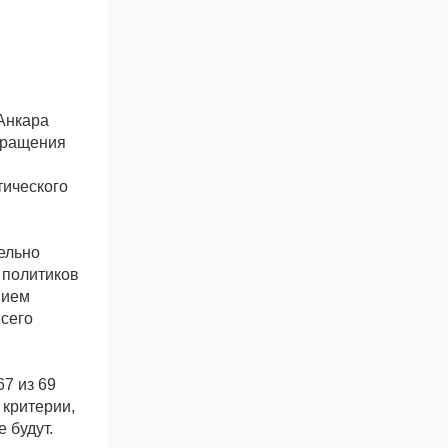
 Анкара
екращения
ического
ельно
 политиков
нием
всего
7 из 69
 критерии,
 будут.