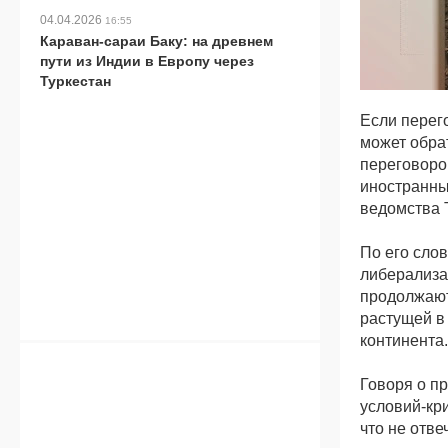
04.04.2026
16:55
Караван-сараи Баку: на древнем
пути из Индии в Европу через
Туркестан
Если перего
может обра
переговоро
иностранны
ведомства 
По его сло
либерализа
продолжают
растущей в
континента.
Говоря о п
условий-кр
что не отв