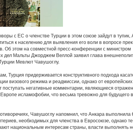
воры с ЕС о членстве Турции в этом союзе зайдут в тупик,
титься к населению для выявления его воли в вопросе пр
в. Об этом на совместной пресс-конференции с министром
х дел Мальты Джорджем Веллой заявил глава внешнеполит
Турции Мевлют Чавушоглу.
вам, Турция придерживается конструктивного подхода касат
ции визового режима и реадмиссии, однако от европейских
 поступать негативные комментарии, являющиеся отраже
 Европе исламофобии, что весьма тревожно для будущего 
ротиворечиях, Чавушоглу напомнил, что Анкара выполнила 6
итериев, необходимых для членства в Евросоюзе, однако те
ечают национальным интересам страны, власти выполнять не