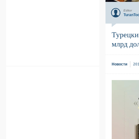
Editor
TuranTo
Турецки
млрд до
Новости
20