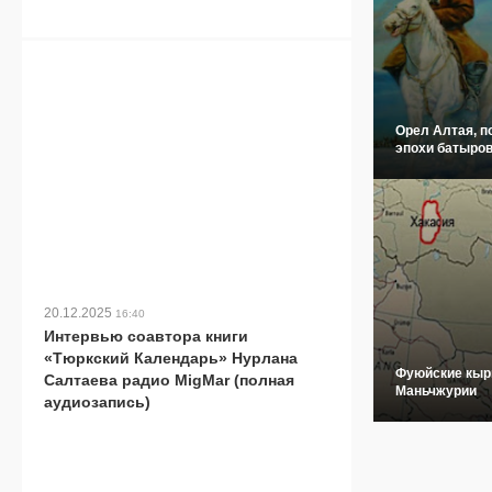
Орел Алтая, п
эпохи батыров
20.12.2025
16:40
Интервью соавтора книги
«Тюркский Календарь» Нурлана
Фуюйские кыр
Салтаева радио MigMar (полная
Маньчжурии
аудиозапись)