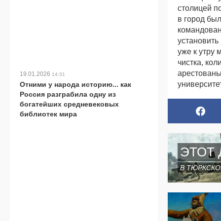
столицей п
в город бы
командован
установить
уже к утру
чистка, ко
арестованы
19.01.2026
14:31
университе
Отними у народа историю... как
Россия разграбила одну из
богатейших средневековых
библиотек мира
ЭТОТ 
В ТЮРКСКО