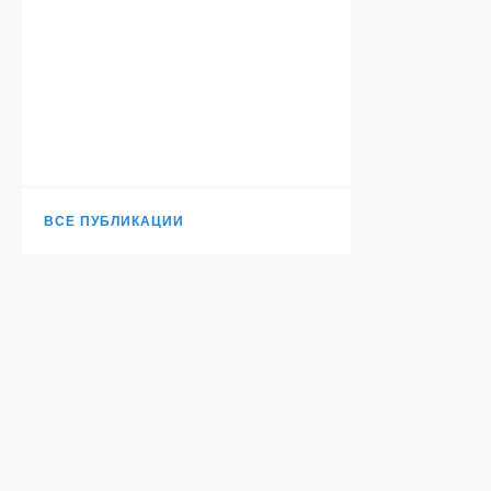
ВСЕ ПУБЛИКАЦИИ
Н
TURANTODAY.COM
© 2006-
2026
. Независимое издание.