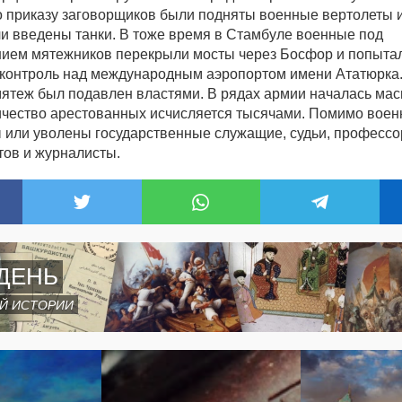
о приказу заговорщиков были подняты военные вертолеты 
ли введены танки. В тоже время в Стамбуле военные под
ием мятежников перекрыли мосты через Босфор и попыта
 контроль над международным аэропортом имени Ататюрка
 мятеж был подавлен властями. В рядах армии началась ма
личество арестованных исчисляется тысячами. Помимо вое
 или уволены государственные служащие, судьи, профессо
тов и журналисты.
ДЕНЬ
Й ИСТОРИИ