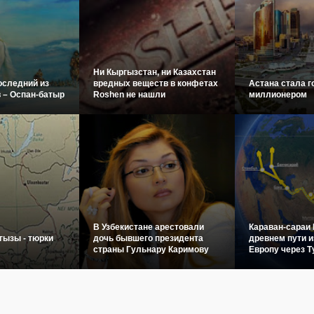
Ни Кыргызстан, ни Казахстан
оследний из
вредных веществ в конфетах
Астана стала г
 – Оспан-батыр
Roshen не нашли
миллионером
В Узбекистане арестовали
Караван-сараи 
гызы - тюрки
дочь бывшего президента
древнем пути и
страны Гульнару Каримову
Европу через Т