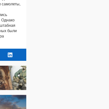
и самолеты,
лись
. Однако
сштабная
нных были
ра