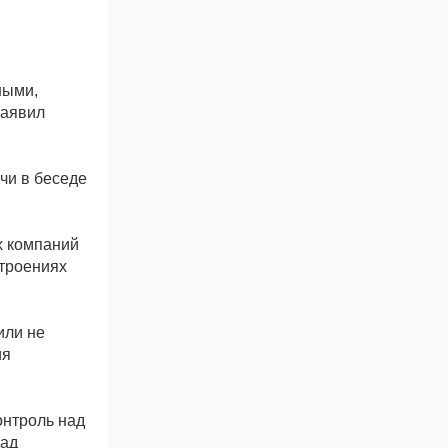
ными,
заявил
кчи в беседе
х компаний
строениях
или не
ия
онтроль над
Над