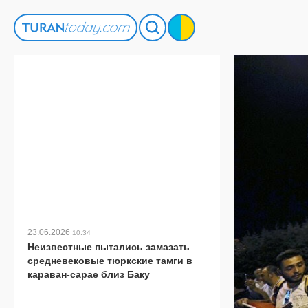
23.06.2026
10:34
Неизвестные пытались замазать
средневековые тюркские тамги в
караван-сарае близ Баку