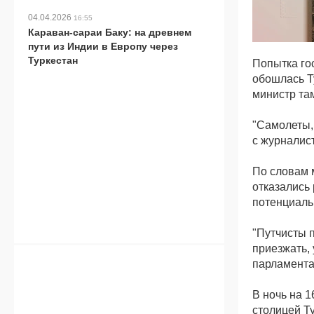
04.04.2026
16:55
Караван-сараи Баку: на древнем
пути из Индии в Европу через
Туркестан
Попытка го
обошлась Т
министр та
"Самолеты, 
с журналис
По словам 
отказались
потенциаль
"Путчисты 
приезжать,
парламента"
В ночь на 
столицей Т