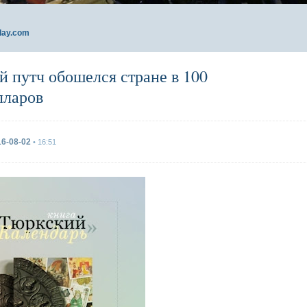
day.com
й путч обошелся стране в 100
лларов
16-08-02
• 16:51