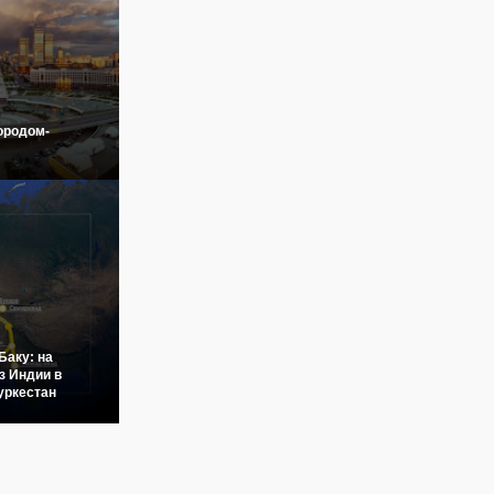
ородом-
Баку: на
з Индии в
уркестан