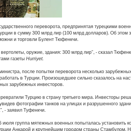
сударственного переворота, предпринятая турецкими воен
урции в сумму 300 млрд лир (100 млрд долларов). Об этом 
можни и торговли Булент Тюфенкчи.
вертолеты, оружие, здания: 300 млрд лир", - сказал Тюфен
тами газеты
Hurriyet.
министра, после попытки переворота несколько зарубежны
 работать в Турции. Произошедшее сильно сказалось на на
ных зарубежных инвесторов.
превратили Турцию в страну третьего мира. Инвесторы реш
 увидев фотографии танков на улицах и разрушенного здан
, - заявил Туфенкчи.
16 июля группа мятежных военных попыталась установить к
урции Анкарой и крупнейшим городом страны Стамбулом. 