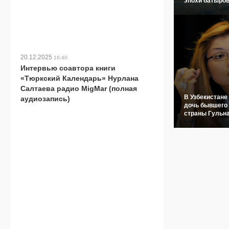
эпохи батыров
20.12.2025
16:40
Интервью соавтора книги
«Тюркский Календарь» Нурлана
Салтаева радио MigMar (полная
В Узбекистане
аудиозапись)
дочь бывшего
страны Гульн