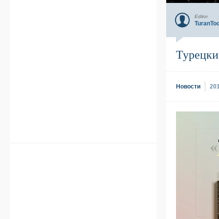
Editor
TuranTo
Турецки
Новости
20