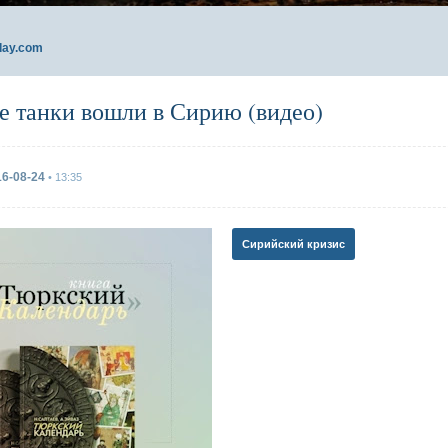
day.com
е танки вошли в Сирию (видео)
16-08-24
• 13:35
Сирийский кризис