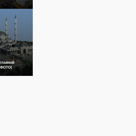
я
главной
(ФОТО)