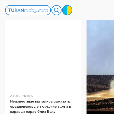
23.06.2026
10:34
Неизвестные пытались замазать
средневековые тюркские тамги в
караван-сарае близ Баку