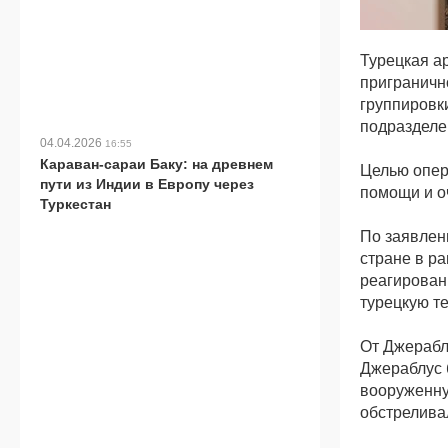
Турецкая 
приграничн
группиров
подразделе
04.04.2026
16:55
Караван-сараи Баку: на древнем
Целью опер
пути из Индии в Европу через
помощи и о
Туркестан
По заявлен
стране в р
реагирован
турецкую т
От Джерабл
Джераблус 
вооруженну
обстрелива