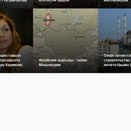
 – Оспан-батыр
Roshen не нашли
миллионером
 арестовали
Скоро начнетс
 президента
Фуюйские кыргызы - тюрки
строительство 
ару Каримову
Маньчжурии
мечети Крыма 