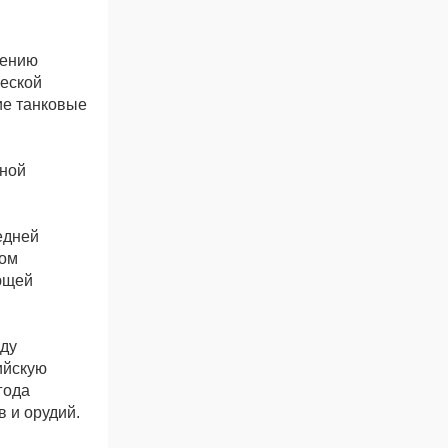
дению
ческой
ие танковые
рной
едней
том
ающей
оду
ийскую
года
 и орудий.