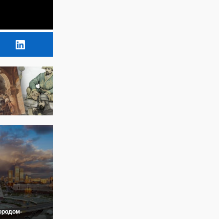
ородом-