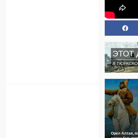
ЭТОТ 
В ТЮРКСКО
Орел Алтая, п