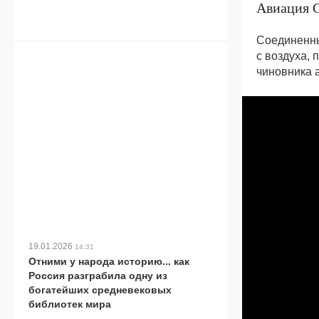
Авиация 
Соединенны
с воздуха,
чиновника 
19.01.2026
14:31
Отними у народа историю... как
Россия разграбила одну из
богатейших средневековых
библиотек мира