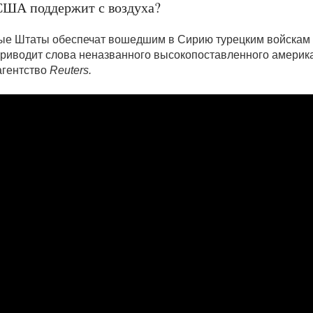
США поддержит с воздуха?
е Штаты обеспечат вошедшим в Сирию турецким войскам
 приводит слова неназванного высокопоставленного америк
агентство
Reuters.