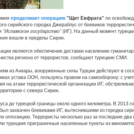
армия
продолжает операцию
"Щит Евфрата"
по освобож
ого сирийского городка Джераблус от боевиков террористи
ки
"Исламское государство" (ИГ).
На данный момент турецк
ния вошли в пределы Сирии.
ации является обеспечение доставки населению гуманита
чистка региона от террористов, сообщают турецкие СМИ.
иям из Анкары, вооруженные силы Турции действуют в сос
амках устава ООН, пользуясь правом на самооборону: с уче
ия на атаки террористической организации ИГ, обстрелив
ерриторию с севера Сирии.
уса до турецкой границы около одного километра. В 2013 г
был захвачен боевиками ИГ, вытеснившими из городка сир
ю оппозицию. Террористы несколько раз за последние два 
ли турецкие приграничные населенные пункты из минометов