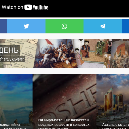
ДЕНЬ
Й ИСТОРИИ
Ни Кыргызстан, ни Казахстан
оследний из
вредных веществ в конфетах
Астана стала г