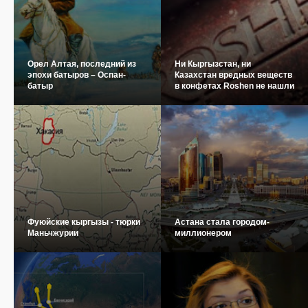
Орел Алтая, последний из
Ни Кыргызстан, ни
эпохи батыров – Оспан-
Казахстан вредных веществ
батыр
в конфетах Roshen не нашли
Фуюйские кыргызы - тюрки
Астана стала городом-
Маньчжурии
миллионером