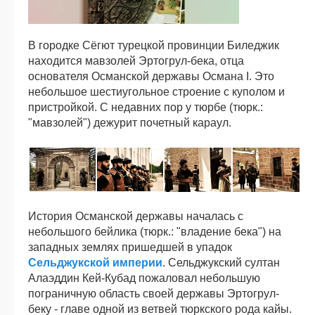
В городке Сёгют турецкой провинции Биледжик
находится мавзолей Эртогрул-бека, отца
основателя Османской державы Османа I. Это
небольшое шестиугольное строение с куполом и
пристройкой. С недавних пор у тюрбе (тюрк.:
"мавзолей") дежурит почетный караул.
История Османской державы началась с
небольшого бейлика (тюрк.: "владение бека") на
западных землях пришедшей в упадок
Сельджукской империи
. Сельджукский султан
Алаэддин Кей-Кубад пожаловал небольшую
пограничную область своей державы Эртогрул-
беку - главе одной из ветвей тюркского рода кайы.