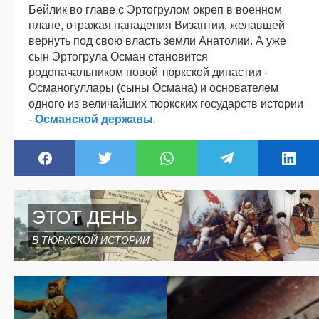
Бейлик во главе с Эртогрулом окреп в военном
плане, отражая нападения Византии, желавшей
вернуть под свою власть земли Анатолии. А уже
сын Эртогрула Осман становится
родоначальником новой тюркской династии -
Османогуллары (сыны Османа) и основателем
одного из величайших тюркских государств истории
-
Османской державы
.
ЭТОТ ДЕНЬ
В ТЮРКСКОЙ ИСТОРИИ