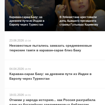
Караван-сараи Баку: на
В Узбекистане арестовали
древнем пути из Индии в
дочь бывшего президента
Европу через Туркестан
страны Гульнару Каримову
23.06.2026
10:34
Неизвестные пытались замазать средневековые
тюркские тамги в караван-сарае близ Баку
04.04.2026
16:55
Караван-сараи Баку: на древнем пути из Индии в
Европу через Туркестан
19.01.2026
14:31
Отними у народа историю... как Россия разграбила
одну из богатейших средневековых библиотек